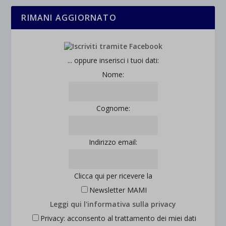
rientrano nelle altre categorie specifiche o che non sono stati
_ga_*
wp-settings-time-*
RIMANI AGGIORNATO
esplicitamente categorizzati.
jetpackState[message]
Mostra dettagli
... oppure inserisci i tuoi dati:
et-saved-post*
Nome:
wpc*
Cognome:
Indirizzo email:
Clicca qui per ricevere la
Newsletter MAMI
Leggi qui l'informativa sulla privacy
Privacy: acconsento al trattamento dei miei dati