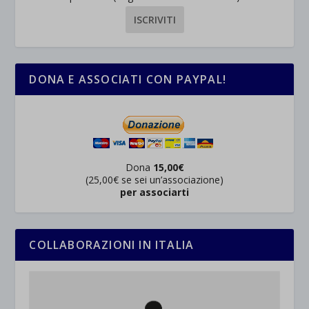
rientrano nelle altre categorie specifiche o che non sono stati
_ga_*
wp-settings-time-*
esplicitamente categorizzati.
jetpackState[message]
Mostra dettagli
et-saved-post*
DONA E ASSOCIATI CON PAYPAL!
wpc*
Dona
15,00€
(25,00€ se sei un’associazione)
per associarti
COLLABORAZIONI IN ITALIA