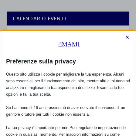
CALENDARIO EVENTI
Non ci sono eventi
×
TUTTI GLI EVENTI
Preferenze sulla privacy
FARMACI IN ALLATTAMENTO E
Questo sito utilizza i cookie per migliorare la tua esperienza. Alcuni
GRAVIDANZA
sono essenziali per il funzionamento del sito, mentre altri ci aiutano ad
analizzare e migliorare la tua esperienza di utilizzo. Esamina le tue
opzioni e fai la tua scelta.
NUMERO VERDE GRATUITO
800.883300
Se hai meno di 16 anni, assicurati di aver ricevuto il consenso di un
genitore o tutore per tutti i cookie non essenziali.
Maggiori informazioni
La tua privacy è importante per noi. Puoi regolare le impostazioni dei
cookie in qualsiasi momento. Per maggiori informazioni su come