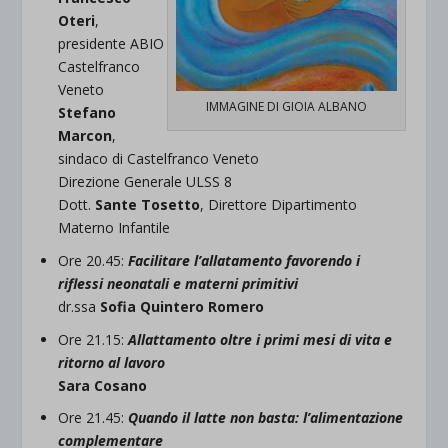
O
teri
,
presidente ABIO
Castelfranco
Veneto
IMMAGINE DI GIOIA ALBANO
Stefano
M
arcon
,
sindaco di Castelfranco Veneto
Direzione Generale ULSS 8
Dott.
Sante
T
osetto
, Direttore Dipartimento
Materno Infantile
Ore 20.45:
Facilitare l’allatamento favorendo i
riflessi neonatali e materni primitivi
dr.ssa
Sofia Quintero Romero
Ore 21.15:
A
llattamento oltre i primi mesi di vita e
ritorno al lavoro
Sara Cosano
Ore 21.45:
Quando il latte non basta: l’alimentazione
complementare