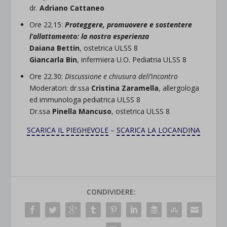
dr.
Adriano
Cattaneo
Ore 22.15:
P
roteggere, promuovere e sostentere
l’allattamento: la nostra esperienza
Daiana B
ettin
, ostetrica ULSS 8
Giancarla B
in
, infermiera U.O. Pediatria ULSS 8
Ore 22.30:
Discussione e chiusura dell’incontro
Moderatori: dr.ssa
Cristina Z
aramella
, allergologa
ed immunologa pediatrica ULSS 8
Dr.ssa
Pinella M
ancuso
, ostetrica ULSS 8
SCARICA IL PIEGHEVOLE
–
SCARICA LA LOCANDINA
CONDIVIDERE: