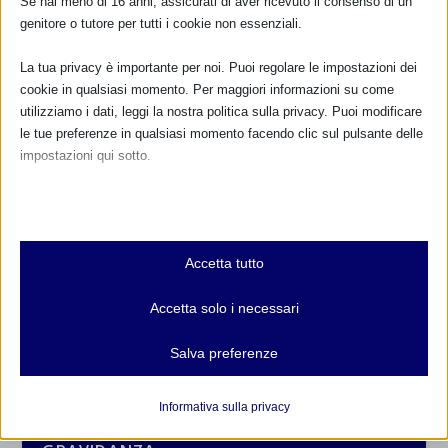
Se hai meno di 16 anni, assicurati di aver ricevuto il consenso di un
genitore o tutore per tutti i cookie non essenziali.
La tua privacy è importante per noi. Puoi regolare le impostazioni dei
cookie in qualsiasi momento. Per maggiori informazioni su come
utilizziamo i dati, leggi la nostra politica sulla privacy. Puoi modificare
le tue preferenze in qualsiasi momento facendo clic sul pulsante delle
impostazioni qui sotto.
Nota che, se scegli di disabilitare alcuni tipi di cookie, questo potrebbe
influire sulla tua esperienza del sito e sui servizi che possiamo offrire.
Essenziali
CALENDARIO EVENTI
Accetta tutto
I cookie e i servizi essenziali abilitano le funzioni di base e sono
necessari per il corretto funzionamento del sito web. Questi cookie
Non ci sono eventi
Accetta solo i necessari
e servizi non richiedono il consenso dell'utente secondo il GDPR.
Mostra dettagli
TUTTI GLI EVENTI
Salva preferenze
Analitici
et-editor-available-post-*
I cookie di statistica raccolgono informazioni sull'utilizzo,
Informativa sulla privacy
consentendoci di ottenere informazioni su come i visitatori
mhcookie
FARMACI IN ALLATTAMENTO E
interagiscono con il nostro sito web.