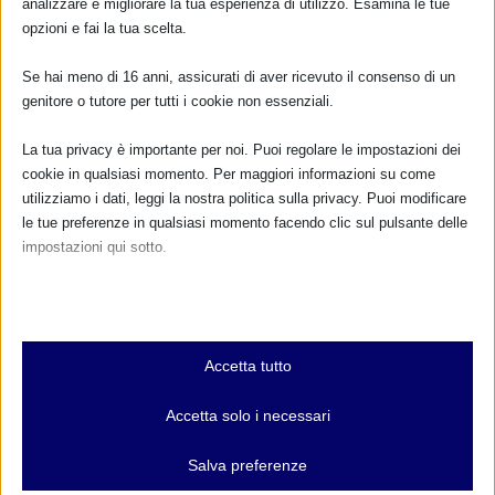
analizzare e migliorare la tua esperienza di utilizzo. Esamina le tue
opzioni e fai la tua scelta.
TUTTI GLI EVENTI
Se hai meno di 16 anni, assicurati di aver ricevuto il consenso di un
genitore o tutore per tutti i cookie non essenziali.
FARMACI IN ALLATTAMENTO E
La tua privacy è importante per noi. Puoi regolare le impostazioni dei
GRAVIDANZA
cookie in qualsiasi momento. Per maggiori informazioni su come
utilizziamo i dati, leggi la nostra politica sulla privacy. Puoi modificare
NUMERO VERDE GRATUITO
le tue preferenze in qualsiasi momento facendo clic sul pulsante delle
800.883300
impostazioni qui sotto.
Maggiori informazioni
Nota che, se scegli di disabilitare alcuni tipi di cookie, questo potrebbe
influire sulla tua esperienza del sito e sui servizi che possiamo offrire.
Essenziali
Accetta tutto
I cookie e i servizi essenziali abilitano le funzioni di base e sono
RIMANI AGGIORNATO
necessari per il corretto funzionamento del sito web. Questi cookie
Accetta solo i necessari
e servizi non richiedono il consenso dell'utente secondo il GDPR.
Mostra dettagli
Salva preferenze
... oppure inserisci i tuoi dati:
Analitici