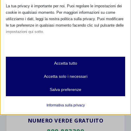
La tua privacy è importante per noi. Puoi regolare le impostazioni dei
cookie in qualsiasi momento. Per maggiori informazioni su come
utilizziamo i dati, leggi la nostra politica sulla privacy. Puoi modificare
le tue preferenze in qualsiasi momento facendo clic sul pulsante delle
impostazioni qui sotto.
Nota che, se scegli di disabilitare alcuni tipi di cookie, questo potrebbe
CALENDARIO EVENTI
influire sulla tua esperienza del sito e sui servizi che possiamo offrire.
Essenziali
Non ci sono eventi
Accetta tutto
I cookie e i servizi essenziali abilitano le funzioni di base e sono
necessari per il corretto funzionamento del sito web. Questi cookie
TUTTI GLI EVENTI
Accetta solo i necessari
e servizi non richiedono il consenso dell'utente secondo il GDPR.
Mostra dettagli
Salva preferenze
Analitici
FARMACI IN ALLATTAMENTO E
et-editor-available-post-*
I cookie di statistica raccolgono informazioni sull'utilizzo,
GRAVIDANZA
Informativa sulla privacy
consentendoci di ottenere informazioni su come i visitatori
mhcookie
interagiscono con il nostro sito web.
NUMERO VERDE GRATUITO
wordpress_logged_in_*
Mostra dettagli
800.883300