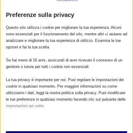
Preferenze sulla privacy
Questo sito utilizza i cookie per migliorare la tua esperienza. Alcuni
sono essenziali per il funzionamento del sito, mentre altri ci aiutano ad
analizzare e migliorare la tua esperienza di utilizzo. Esamina le tue
opzioni e fai la tua scelta.
CALENDARIO EVENTI
Se hai meno di 16 anni, assicurati di aver ricevuto il consenso di un
genitore o tutore per tutti i cookie non essenziali.
Non ci sono eventi
La tua privacy è importante per noi. Puoi regolare le impostazioni dei
cookie in qualsiasi momento. Per maggiori informazioni su come
TUTTI GLI EVENTI
utilizziamo i dati, leggi la nostra politica sulla privacy. Puoi modificare
le tue preferenze in qualsiasi momento facendo clic sul pulsante delle
impostazioni qui sotto.
FARMACI IN ALLATTAMENTO E
Nota che, se scegli di disabilitare alcuni tipi di cookie, questo potrebbe
GRAVIDANZA
influire sulla tua esperienza del sito e sui servizi che possiamo offrire.
Essenziali