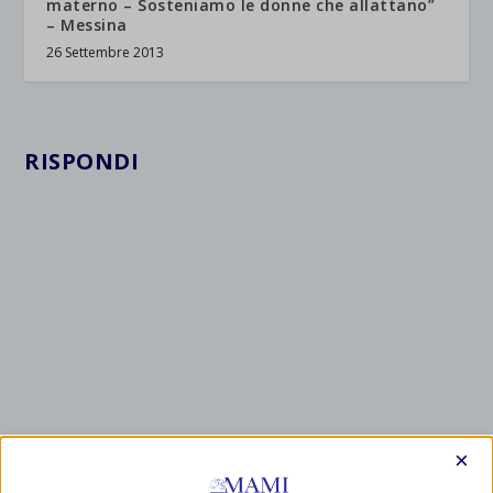
materno – Sosteniamo le donne che allattano”
– Messina
26 Settembre 2013
RISPONDI
×