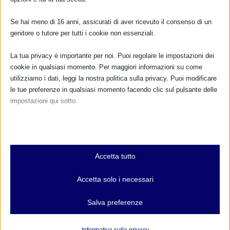
Se hai meno di 16 anni, assicurati di aver ricevuto il consenso di un
genitore o tutore per tutti i cookie non essenziali.
La tua privacy è importante per noi. Puoi regolare le impostazioni dei
cookie in qualsiasi momento. Per maggiori informazioni su come
utilizziamo i dati, leggi la nostra politica sulla privacy. Puoi modificare
le tue preferenze in qualsiasi momento facendo clic sul pulsante delle
impostazioni qui sotto.
Nota che, se scegli di disabilitare alcuni tipi di cookie, questo potrebbe
influire sulla tua esperienza del sito e sui servizi che possiamo offrire.
Essenziali
Accetta tutto
I cookie e i servizi essenziali abilitano le funzioni di base e sono
CALENDARIO EVENTI
necessari per il corretto funzionamento del sito web. Questi cookie
Accetta solo i necessari
e servizi non richiedono il consenso dell'utente secondo il GDPR.
Non ci sono eventi
Mostra dettagli
Salva preferenze
Analitici
TUTTI GLI EVENTI
et-editor-available-post-*
I cookie di statistica raccolgono informazioni sull'utilizzo,
Informativa sulla privacy