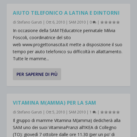
AIUTO TELEFONICO A LATINA E DINTORNI
di
Stefano Garuti
|
Ott 6, 2010
|
SAM 2010
|
0
|
In occasione della SAM l’Educatrice perinatale Milvia
Foscoli, coordinatrice del sito
web www.progettonascita.it mette a disposizione il suo
tempo per aiuto telefonico su difficoltà in allattamento.
Tutte le mamme...
PER SAPERNE DI PIÙ
VITAMINA M(AMMA) PER LA SAM
di
Stefano Garuti
|
Ott 5, 2010
|
SAM 2010
|
1
|
Il gruppo di mamme Vitamina M(amma) dedicherà alla
SAM uno dei suoi VitaminaPranzi all’IKEA di Collegno
(TO): giovedì 7 ottobre dalle ore 11.30 (per un po’ di