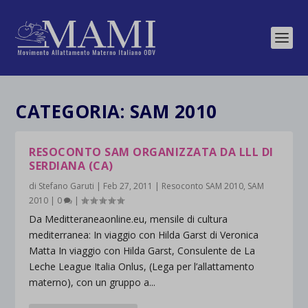
CATEGORIA:
SAM 2010
RESOCONTO SAM ORGANIZZATA DA LLL DI
SERDIANA (CA)
di
Stefano Garuti
|
Feb 27, 2011
|
Resoconto SAM 2010
,
SAM
2010
|
0
|
Da Meditteraneaonline.eu, mensile di cultura
mediterranea: In viaggio con Hilda Garst di Veronica
Matta In viaggio con Hilda Garst, Consulente de La
Leche League Italia Onlus, (Lega per l’allattamento
materno), con un gruppo a...