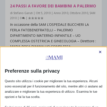
24 PASSI A FAVORE DEI BAMBINI A PALERMO
di
Stefano Garuti
|
Ott 5, 2010
|
Anno 2010
,
Ottobre 2010
,
SAM
2010
|
0
|
In occasione della SAM L’OSPEDALE BUCCHERI LA
FERLA FATEBENEFRATELLI – PALERMO
DIPARTIMENTO MATERNO-INFANTILE – UO
COMPLESSA OSTETRICIA E GINECOLOGIA – Direttore :
MARIA ROSA D’ANNA UO COMPLESSA...
×
PER SAPERNE DI PIÙ
Preferenze sulla privacy
“IL LATTE DI MAMMA NON SI SCORDA MAI”
Questo sito utilizza i cookie per migliorare la tua esperienza. Alcuni
sono essenziali per il funzionamento del sito, mentre altri ci aiutano ad
di
Stefano Garuti
|
Ott 5, 2010
|
SAM 2010
|
10
|
analizzare e migliorare la tua esperienza di utilizzo. Esamina le tue
“Il latte di mamma non si scorda mai” CONVEGNO
opzioni e fai la tua scelta.
Presso SALONE ESTENSE Comune di Lugo (RA) –
Piazza Martiri SABATO 2 OTTOBRE 2010 ORE 14.15 Il