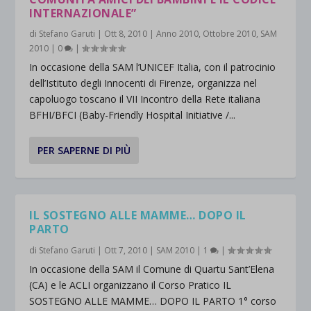
INTERNAZIONALE”
di
Stefano Garuti
|
Ott 8, 2010
|
Anno 2010
,
Ottobre 2010
,
SAM
2010
|
0
|
In occasione della SAM l’UNICEF Italia, con il patrocinio
dell’Istituto degli Innocenti di Firenze, organizza nel
capoluogo toscano il VII Incontro della Rete italiana
BFHI/BFCI (Baby-Friendly Hospital Initiative /...
PER SAPERNE DI PIÙ
IL SOSTEGNO ALLE MAMME… DOPO IL
PARTO
di
Stefano Garuti
|
Ott 7, 2010
|
SAM 2010
|
1
|
In occasione della SAM il Comune di Quartu Sant’Elena
(CA) e le ACLI organizzano il Corso Pratico IL
SOSTEGNO ALLE MAMME… DOPO IL PARTO 1° corso