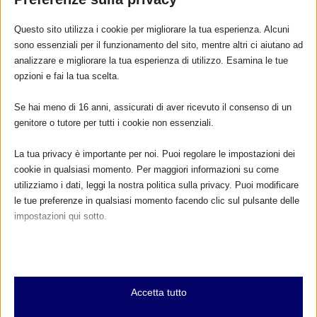
Questo sito utilizza i cookie per migliorare la tua esperienza. Alcuni
sono essenziali per il funzionamento del sito, mentre altri ci aiutano ad
analizzare e migliorare la tua esperienza di utilizzo. Esamina le tue
CALENDARIO EVENTI
opzioni e fai la tua scelta.
Non ci sono eventi
Se hai meno di 16 anni, assicurati di aver ricevuto il consenso di un
genitore o tutore per tutti i cookie non essenziali.
TUTTI GLI EVENTI
La tua privacy è importante per noi. Puoi regolare le impostazioni dei
cookie in qualsiasi momento. Per maggiori informazioni su come
utilizziamo i dati, leggi la nostra politica sulla privacy. Puoi modificare
le tue preferenze in qualsiasi momento facendo clic sul pulsante delle
FARMACI IN ALLATTAMENTO E
GRAVIDANZA
impostazioni qui sotto.
Nota che, se scegli di disabilitare alcuni tipi di cookie, questo potrebbe
NUMERO VERDE GRATUITO
influire sulla tua esperienza del sito e sui servizi che possiamo offrire.
800.883300
Essenziali
Accetta tutto
I cookie e i servizi essenziali abilitano le funzioni di base e sono
Maggiori informazioni
necessari per il corretto funzionamento del sito web. Questi cookie