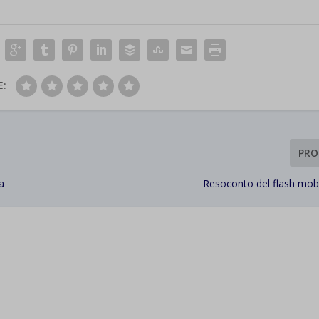
E:
PRO
a
Resoconto del flash mo