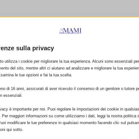
renze sulla privacy
o utilizza i cookie per migliorare la tua esperienza. Alcuni sono essenziali per 
ento del sito, mentre altri ci aiutano ad analizzare e migliorare la tua esperie
Esamina le tue opzioni e fai la tua scelta.
Rapporto su EpiCentro –
SAM 2012
o di 16 anni, assicurati di aver ricevuto il consenso di un genitore o tutore per
2 di
Resoconto SAM 2012
n essenziali.
22 Ottobre 2012
Foggia
13 Gennaio 2013
ivacy è importante per noi. Puoi regolare le impostazioni dei cookie in qualsias
Per maggiori informazioni su come utilizziamo i dati, leggi la nostra politica s
Puoi modificare le tue preferenze in qualsiasi momento facendo clic sul pulsan
oni qui sotto.