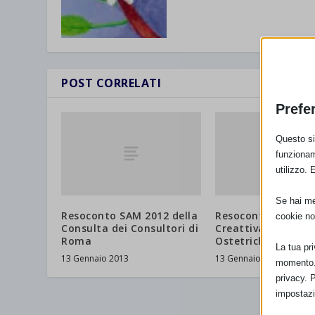
POST CORRELATI
Prefe
Questo sit
funzionam
utilizzo. 
Se hai men
Resoconto SAM 2012 della
Resoconto SAM 201
cookie no
Consulta dei Consultori di
Creattivamente
Roma
Ostetriche
La tua pr
13 Gennaio 2013
13 Gennaio 2013
momento. 
privacy. 
impostazi