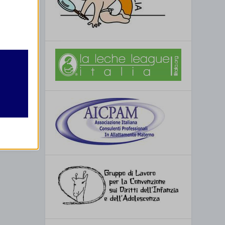
retto
utente
re