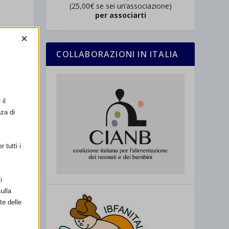
(25,00€ se sei un’associazione)
per associarti
×
COLLABORAZIONI IN ITALIA
il
nza di
 tutti i
 a
i
ulla
te delle