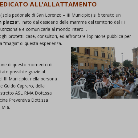
DEDICATO ALL’ALLATTAMENTO
(isola pedonale di San Lorenzo – III Municipio) si è tenuto un
n piazza
“, nato dal desiderio delle mamme del territorio del III
 nutrizionale e comunicarla al mondo intero…
oghi protetti: case, consultori, ed affrontare l’opinione pubblica per
la “magia” di questa esperienza.
ione di questo momento di
 stato possibile grazie al
l III Municipio, nella persona
re Guido Capraro, della
 Distretto ASL RMA Dott.ssa
cina Preventiva Dott.ssa
 Mia.