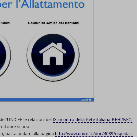
 dell’UNICEF le relazioni del
IX incontro della Rete italiana BFHI/BFCI
9 ottobre scorso.
nti, basta andare alla pagina
http://www.unicef.it/doc/4089/ospedali-