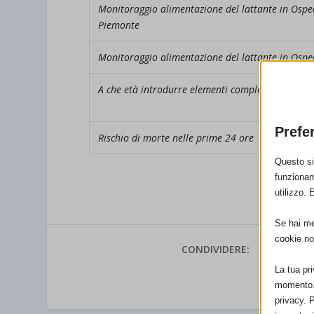
Monitoraggio alimentazione del lattante in Osped
Piemonte
Monitoraggio alimentazione del lattante in Ospe
A che età introdurre elementi complementari al l
Prefe
Rischio di morte nelle prime 24 ore
Questo sit
funzionam
utilizzo. 
Se hai men
cookie no
CONDIVIDERE:
La tua pr
VALUTAR
momento. 
privacy. 