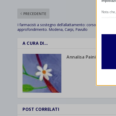
impostazi
Nota che, 
PRECEDENTE
esperienz
Essen
I farmacisti a sostegno dell’allattamento: corso di
approfondimento. Modena, Carpi, Pavullo
I cooki
funzio
second
A CURA DI…
Annalisa Paini
Analit
et-edito
I cooki
informa
mhcook
wordpre
Altri 
wordpre
_ga
Questa 
catego
wp-sett
_ga_*
wp-sett
jetpack
POST CORRELATI