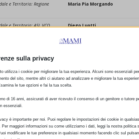
ale e Territorio: Regione
Maria Pia Morgando
dale e Territorio: ASL VCO
Diego Luotti
atte
Adriano Cattaneo /
Claudia
Carletti
renze sulla privacy
Gherardo Rapisardi
o utilizza i cookie per migliorare la tua esperienza. Alcuni sono essenziali per 
ento del sito, mentre altri ci aiutano ad analizzare e migliorare la tua esperie
Esamina le tue opzioni e fai la tua scelta.
o di 16 anni, assicurati di aver ricevuto il consenso di un genitore o tutore per
n essenziali.
ivacy è importante per noi. Puoi regolare le impostazioni dei cookie in qualsias
E:
Per maggiori informazioni su come utilizziamo i dati, leggi la nostra politica s
Puoi modificare le tue preferenze in qualsiasi momento facendo clic sul pulsan