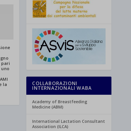
sione
egno
 pari
a uno
MAMI
COLLABORAZIONI
e la
INTERNAZIONALI WABA
Academy of Breastfeeding
Medicine (ABM)
International Lactation Consultant
Association (ILCA)