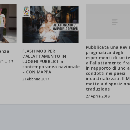
d-post*
Pubblicata una Revi
FLASH MOB PER
renza
pragmatica degli
L’ALLATTAMENTO IN
esperimenti di sost
LUOGHI PUBBLICI in
” – 13
all’allattamento fra
contemporanea nazionale
in rapporto di uno 
– CON MAPPA
condotti nei paesi
industrializzati. Il 
3 Febbraio 2017
mette a disposizion
traduzione
27 Aprile 2018