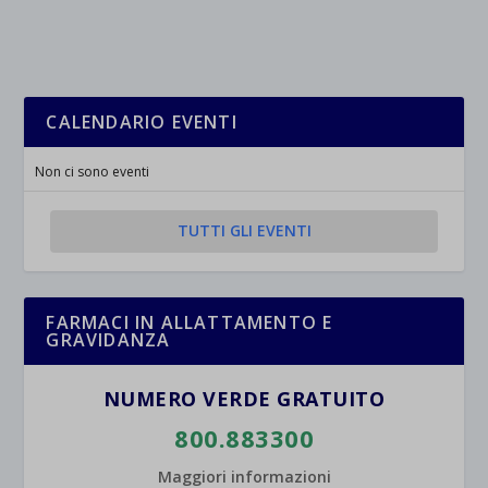
_ga
Questa categoria include tutti i cookie, i domini e i servizi che non
wp-settings-*
rientrano nelle altre categorie specifiche o che non sono stati
_ga_*
wp-settings-time-*
esplicitamente categorizzati.
jetpackState[message]
Mostra dettagli
CALENDARIO EVENTI
et-saved-post*
Non ci sono eventi
wpc*
TUTTI GLI EVENTI
FARMACI IN ALLATTAMENTO E
GRAVIDANZA
NUMERO VERDE GRATUITO
800.883300
Maggiori informazioni