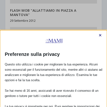
FLASH MOB “ALLATTIAMO IN PIAZZA A
MANTOVA”
29 Settembre 2012
×
Preferenze sulla privacy
Questo sito utilizza i cookie per migliorare la tua esperienza. Alcuni
sono essenziali per il funzionamento del sito, mentre altri ci aiutano ad
analizzare e migliorare la tua esperienza di utilizzo. Esamina le tue
opzioni e fai la tua scelta.
SAM 2012 di VitaminaMamma (Torino e
provincia)
Se hai meno di 16 anni, assicurati di aver ricevuto il consenso di un
1 Ottobre 2012
genitore o tutore per tutti i cookie non essenziali.
La tua privacy è importante per noi. Puoi regolare le impostazioni dei