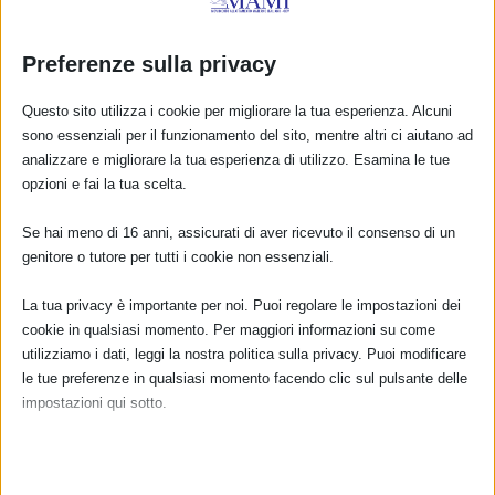
Preferenze sulla privacy
Questo sito utilizza i cookie per migliorare la tua esperienza. Alcuni
sono essenziali per il funzionamento del sito, mentre altri ci aiutano ad
analizzare e migliorare la tua esperienza di utilizzo. Esamina le tue
opzioni e fai la tua scelta.
Se hai meno di 16 anni, assicurati di aver ricevuto il consenso di un
CALENDARIO EVENTI
genitore o tutore per tutti i cookie non essenziali.
Non ci sono eventi
La tua privacy è importante per noi. Puoi regolare le impostazioni dei
cookie in qualsiasi momento. Per maggiori informazioni su come
TUTTI GLI EVENTI
utilizziamo i dati, leggi la nostra politica sulla privacy. Puoi modificare
le tue preferenze in qualsiasi momento facendo clic sul pulsante delle
impostazioni qui sotto.
FARMACI IN ALLATTAMENTO E
Nota che, se scegli di disabilitare alcuni tipi di cookie, questo potrebbe
GRAVIDANZA
influire sulla tua esperienza del sito e sui servizi che possiamo offrire.