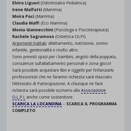
Elvira Liguori
(Odontoiatra Pediatrica)
Irene Malfatti
(Mamma)
Moira Paci
(Mamma)
Claudia Maff
i (Eco Mamma)
Monia Giannecchini
(Psicologa e Psicoterapeuta)
Rachele Sagramoso
(Ostetrica OLPI)
Argomenti trattati
: allattamento, nutrizione, sonno
infantile, genitorialità e molto altro.
Sono previsti spazi per i bambini, angolo della poppata,
consulenze sull’allattamento personali e zona-gioco!
Sarà possibile acquistare libri e oggetti per l’infanzia!Ai
professionisti che ne faranno richiesta sarà rilasciato
l’Attestato di Partecipazione. A chiunque ne farà
richiesta sarà possibile iscriversi alla
Associazione
O.L.P.I.
anche come sostenitore.
SCARICA LA LOCANDINA
–
SCARICA IL PROGRAMMA
COMPLETO