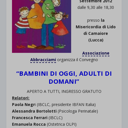
Settembre 2012
dalle 9,30 alle 18,30
presso
la
Misericordia di Lido
di Camaiore
(Lucca)
Associazione
Abbracciami
organizza il Convegno
“BAMBINI DI OGGI, ADULTI DI
DOMANI”
APERTO A TUTTI, INGRESSO GRATUTO
Relatori:
Paola Negr
i (IBCLC, presidente IBFAN Italia)
Alessandra Bortolotti
(Psicologa Perinatale)
Francesca Ferrari
(IBCLC)
Emanuela Rocca
(Ostetrica OLPI)