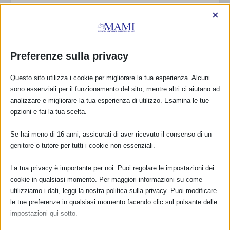
×
FARMACI IN ALLATTAMENTO E
GRAVIDANZA
Preferenze sulla privacy
NUMERO VERDE GRATUITO
Questo sito utilizza i cookie per migliorare la tua esperienza. Alcuni
800.883300
sono essenziali per il funzionamento del sito, mentre altri ci aiutano ad
analizzare e migliorare la tua esperienza di utilizzo. Esamina le tue
Maggiori informazioni
opzioni e fai la tua scelta.
Se hai meno di 16 anni, assicurati di aver ricevuto il consenso di un
RIMANI AGGIORNATO
genitore o tutore per tutti i cookie non essenziali.
La tua privacy è importante per noi. Puoi regolare le impostazioni dei
cookie in qualsiasi momento. Per maggiori informazioni su come
... oppure inserisci i tuoi dati:
utilizziamo i dati, leggi la nostra politica sulla privacy. Puoi modificare
Nome:
le tue preferenze in qualsiasi momento facendo clic sul pulsante delle
impostazioni qui sotto.