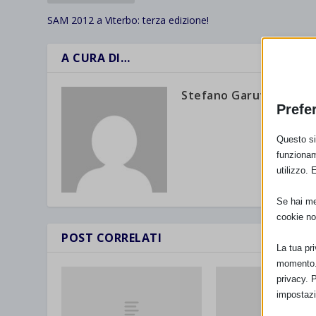
SAM 2012 a Viterbo: terza edizione!
A CURA DI…
Stefano Garuti
Prefe
Questo sit
funzionam
utilizzo. 
Se hai men
cookie no
POST CORRELATI
La tua pr
momento. 
privacy. 
impostazi