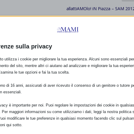
allattiAMOlo! iN Piazza – SAM 201
renze sulla privacy
o utilizza i cookie per migliorare la tua esperienza. Alcuni sono essenziali per 
ento del sito, mentre altri ci aiutano ad analizzare e migliorare la tua esperie
Esamina le tue opzioni e fai la tua scelta.
o di 16 anni, assicurati di aver ricevuto il consenso di un genitore o tutore per
n essenziali.
ivacy è importante per noi. Puoi regolare le impostazioni dei cookie in qualsias
Per maggiori informazioni su come utilizziamo i dati, leggi la nostra politica s
Puoi modificare le tue preferenze in qualsiasi momento facendo clic sul pulsan
oni qui sotto.