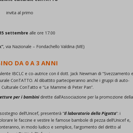
invita al primo
15 settembre
alle ore 17.00
k”
, via Nazionale – Fondachello Valdina (ME)
INO DA 0 A 3 ANNI
lente IBCLC e co-autrice con il dott. Jack Newman di “Svezzamento 
turale ConTATTO. Al dibattito parteciperanno anche i gruppi di auto-
Culturale ConTatto e “Le Mamme di Peter Pan”.
letture per i bambini
dirette dall’Associazione per la promozione dell
sostegno dell’Unicef, presenterà “
Il laboratorio della Pigotta
”: i
olorare le faccine e vestire le famose bambole di pezza dell’Unicef e,
ronteranno, in modo ludico e semplice, l’argomento del diritto al