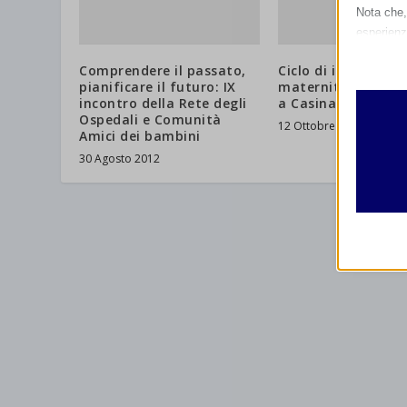
Nota che, 
esperienz
Essen
Comprendere il passato,
Ciclo di incontri su
I cooki
pianificare il futuro: IX
maternità e allat
funzio
incontro della Rete degli
a Casinalbo (MO)
second
Ospedali e Comunità
12 Ottobre 2011
Amici dei bambini
30 Agosto 2012
Analit
et-edito
I cooki
informa
mhcook
wordpre
Altri 
wordpre
_ga
Questa 
catego
wp-sett
_ga_*
wp-sett
jetpack
et-save