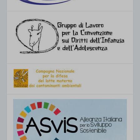
et-saved-post*
wpc*