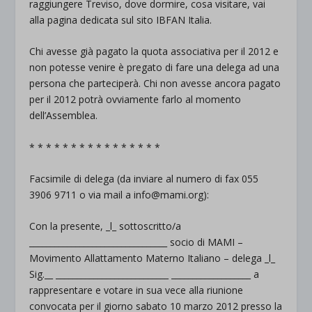
raggiungere Treviso, dove dormire, cosa visitare, vai
alla pagina dedicata sul sito IBFAN Italia.
Chi avesse già pagato la quota associativa per il 2012 e
non potesse venire è pregato di fare una delega ad una
persona che parteciperà. Chi non avesse ancora pagato
per il 2012 potrà ovviamente farlo al momento
dell’Assemblea.
* * * * * * * * * * * * * * * *
Facsimile di delega (da inviare al numero di fax 055
3906 9711 o via mail a info@mami.org):
Con la presente, _l_ sottoscritto/a
_________________________________ socio di MAMI –
Movimento Allattamento Materno Italiano – delega _l_
Sig.__ ___________________________ ___________________ a
rappresentare e votare in sua vece alla riunione
convocata per il giorno sabato 10 marzo 2012 presso la