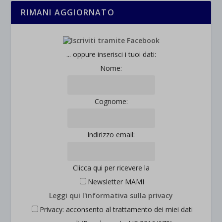
rientrano nelle altre categorie specifiche o che non sono stati
_ga_*
RIMANI AGGIORNATO
wp-settings-time-*
esplicitamente categorizzati.
jetpackState[message]
Mostra dettagli
... oppure inserisci i tuoi dati:
et-saved-post*
Nome:
wpc*
Cognome:
Indirizzo email:
Clicca qui per ricevere la
Newsletter MAMI
Leggi qui l'informativa sulla privacy
Privacy: acconsento al trattamento dei miei dati