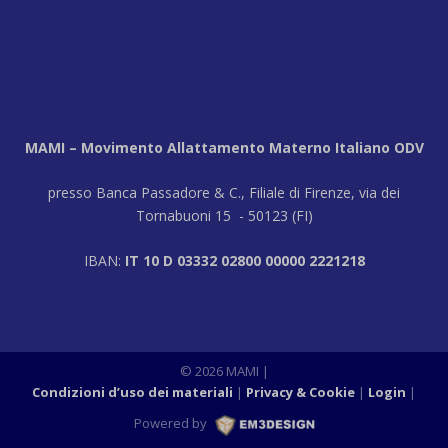
MAMI – Movimento Allattamento Materno Italiano ODV
presso Banca Passadore & C., Filiale di Firenze, via dei
Tornabuoni 15 - 50123 (FI)
IBAN:
IT 10 D 03332 02800 00000 2221218
© 2026 MAMI
|
Condizioni d’uso dei materiali
Privacy & Cookie
Login
|
Powered by
M3DESIGN