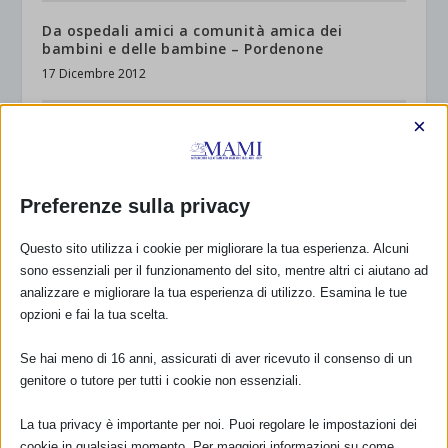
Da ospedali amici a comunità amica dei
bambini e delle bambine – Pordenone
17 Dicembre 2012
×
Preferenze sulla privacy
Questo sito utilizza i cookie per migliorare la tua esperienza. Alcuni
sono essenziali per il funzionamento del sito, mentre altri ci aiutano ad
analizzare e migliorare la tua esperienza di utilizzo. Esamina le tue
opzioni e fai la tua scelta.
V Giornata di studio AICPAM: “POCO LATTE: FRA
Se hai meno di 16 anni, assicurati di aver ricevuto il consenso di un
MITO E REALTÀ. Chi sostiene le madri a
genitore o tutore per tutti i cookie non essenziali.
calibrare”
17 Luglio 2012
La tua privacy è importante per noi. Puoi regolare le impostazioni dei
cookie in qualsiasi momento. Per maggiori informazioni su come