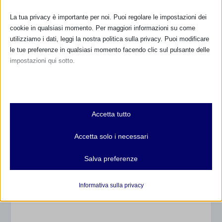
La tua privacy è importante per noi. Puoi regolare le impostazioni dei
cookie in qualsiasi momento. Per maggiori informazioni su come
utilizziamo i dati, leggi la nostra politica sulla privacy. Puoi modificare
le tue preferenze in qualsiasi momento facendo clic sul pulsante delle
impostazioni qui sotto.
Nota che, se scegli di disabilitare alcuni tipi di cookie, questo potrebbe
influire sulla tua esperienza del sito e sui servizi che possiamo offrire.
Centro per la Famiglia “Nazareth” –
Manfredonia (FG)
Essenziali
Accetta tutto
30 Settembre 2011
I cookie e i servizi essenziali abilitano le funzioni di base e sono
necessari per il corretto funzionamento del sito web. Questi cookie
Accetta solo i necessari
e servizi non richiedono il consenso dell'utente secondo il GDPR.
Mostra dettagli
Salva preferenze
Analitici
et-editor-available-post-*
Associazione Vita di Donna – Roma –
I cookie di statistica raccolgono informazioni sull'utilizzo,
Informativa sulla privacy
consentendoci di ottenere informazioni su come i visitatori
17 Gennaio 2009
mhcookie
interagiscono con il nostro sito web.
wordpress_logged_in_*
Mostra dettagli