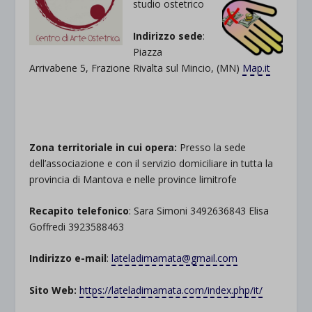
studio ostetrico
Indirizzo sede
:
Piazza
Arrivabene 5, Frazione Rivalta sul Mincio, (MN)
Map.it
.
Zona territoriale in cui opera:
Presso la sede
dell’associazione e con il servizio domiciliare in tutta la
provincia di Mantova e nelle province limitrofe
Recapito telefonico
: Sara Simoni 3492636843 Elisa
Goffredi 3923588463
Indirizzo e-mail
:
lateladimamata@gmail.com
Sito Web:
https://lateladimamata.com/index.php/it/