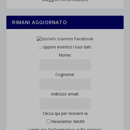
_ga
Questa categoria include tutti i cookie, i domini e i servizi che non
wp-settings-*
rientrano nelle altre categorie specifiche o che non sono stati
_ga_*
wp-settings-time-*
esplicitamente categorizzati.
RIMANI AGGIORNATO
jetpackState[message]
Mostra dettagli
et-saved-post*
... oppure inserisci i tuoi dati:
wpc*
Nome:
Cognome:
Indirizzo email:
Clicca qui per ricevere la
Newsletter MAMI
Leggi qui l'informativa sulla privacy