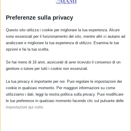
Preferenze sulla privacy
Questo sito utilizza i cookie per migliorare la tua esperienza. Alcuni
sono essenziali per il funzionamento del sito, mentre altri ci aiutano ad
analizzare e migliorare la tua esperienza di utilizzo. Esamina le tue
opzioni e fai la tua scelta.
Se hai meno di 16 anni, assicurati di aver ricevuto il consenso di un
CALENDARIO EVENTI
genitore o tutore per tutti i cookie non essenziali.
Non ci sono eventi
La tua privacy è importante per noi. Puoi regolare le impostazioni dei
cookie in qualsiasi momento. Per maggiori informazioni su come
utilizziamo i dati, leggi la nostra politica sulla privacy. Puoi modificare
TUTTI GLI EVENTI
le tue preferenze in qualsiasi momento facendo clic sul pulsante delle
impostazioni qui sotto.
FARMACI IN ALLATTAMENTO E
Nota che, se scegli di disabilitare alcuni tipi di cookie, questo potrebbe
GRAVIDANZA
influire sulla tua esperienza del sito e sui servizi che possiamo offrire.