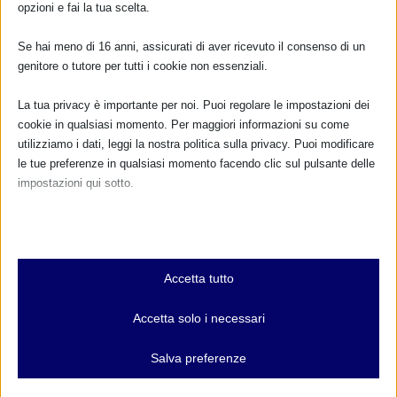
opzioni e fai la tua scelta.
Se hai meno di 16 anni, assicurati di aver ricevuto il consenso di un
genitore o tutore per tutti i cookie non essenziali.
La tua privacy è importante per noi. Puoi regolare le impostazioni dei
cookie in qualsiasi momento. Per maggiori informazioni su come
SAM 2010 – FERRARA – Allattare al seno.
utilizziamo i dati, leggi la nostra politica sulla privacy. Puoi modificare
Bastano pochi passi
le tue preferenze in qualsiasi momento facendo clic sul pulsante delle
16 Agosto 2010
impostazioni qui sotto.
Nota che, se scegli di disabilitare alcuni tipi di cookie, questo potrebbe
influire sulla tua esperienza del sito e sui servizi che possiamo offrire.
RISPONDI
Essenziali
Accetta tutto
I cookie e i servizi essenziali abilitano le funzioni di base e sono
necessari per il corretto funzionamento del sito web. Questi cookie
Accetta solo i necessari
e servizi non richiedono il consenso dell'utente secondo il GDPR.
Mostra dettagli
Salva preferenze
Analitici
et-editor-available-post-*