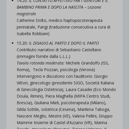
14.20:
IL CONTATTO AFFETTIVO FRA I GENITORI E IL
BAMBINO PRIMA E DOPO LA NASCITA – Lezione
magistrale
Catherine Dolto, medico haptopsicoterapeuta
perinatale, Parigi (traduzione consecutiva a cura di
Isabella Robbiani)
15.20:
IL DISAGIO AL PARTO E DOPO IL PARTO
Contributo narrativo di Sebastiano Castellano
(immagini fornite dalla L.L.L.)
Tavola rotonda moderata:
Michele Grandolfo (ISS,
Roma), Tecla Pozzan, psicologa (Verona)
Intervengono e discutono con l’auditorio: Giorgio
Vittori, ginecologo (presidente SIGO, Società Italiana
di Ginecologia Ostetricia), Laura Casadei (Eco Mondo
Doula, Rimini), Piera Maghella (MIPA Centro Studi,
Brescia), Giuliana Mieli, psicoterapeuta (Milano),
Gilda Sottile, ostetrica (Cesena), Marilena Taboga,
Nascere Meglio, Mestre (VE), Valeria Pellini, Gruppo
Mamme Insieme di Castel d’Azzano (VR), Marina