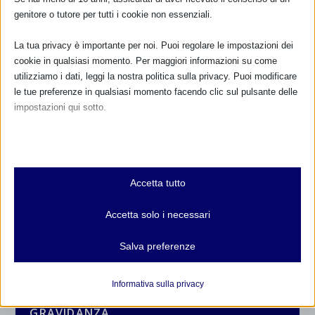
genitore o tutore per tutti i cookie non essenziali.
La tua privacy è importante per noi. Puoi regolare le impostazioni dei
cookie in qualsiasi momento. Per maggiori informazioni su come
utilizziamo i dati, leggi la nostra politica sulla privacy. Puoi modificare
le tue preferenze in qualsiasi momento facendo clic sul pulsante delle
impostazioni qui sotto.
Nota che, se scegli di disabilitare alcuni tipi di cookie, questo potrebbe
influire sulla tua esperienza del sito e sui servizi che possiamo offrire.
Essenziali
CALENDARIO EVENTI
Accetta tutto
I cookie e i servizi essenziali abilitano le funzioni di base e sono
necessari per il corretto funzionamento del sito web. Questi cookie
Non ci sono eventi
Accetta solo i necessari
e servizi non richiedono il consenso dell'utente secondo il GDPR.
Mostra dettagli
TUTTI GLI EVENTI
Salva preferenze
Analitici
et-editor-available-post-*
I cookie di statistica raccolgono informazioni sull'utilizzo,
Informativa sulla privacy
consentendoci di ottenere informazioni su come i visitatori
mhcookie
FARMACI IN ALLATTAMENTO E
interagiscono con il nostro sito web.
GRAVIDANZA