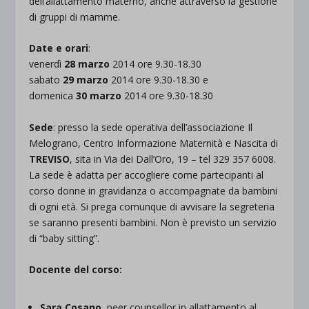
dell’allattamento materno, anche attraverso la gestione
di gruppi di mamme.
Date e orari
:
venerdì
28 marzo
2014 ore 9.30-18.30
sabato
29 marzo
2014 ore 9.30-18.30 e
domenica
30 marzo
2014 ore 9.30-18.30
Sede
: presso la sede operativa dell’associazione Il
Melograno, Centro Informazione Maternità e Nascita di
TREVISO
, sita in Via dei Dall’Oro, 19 – tel 329 357 6008.
La sede è adatta per accogliere come partecipanti al
corso donne in gravidanza o accompagnate da bambini
di ogni età. Si prega comunque di avvisare la segreteria
se saranno presenti bambini. Non è previsto un servizio
di “baby sitting”.
Docente del corso:
Sara Cosano
, peer counsellor in allattamento al