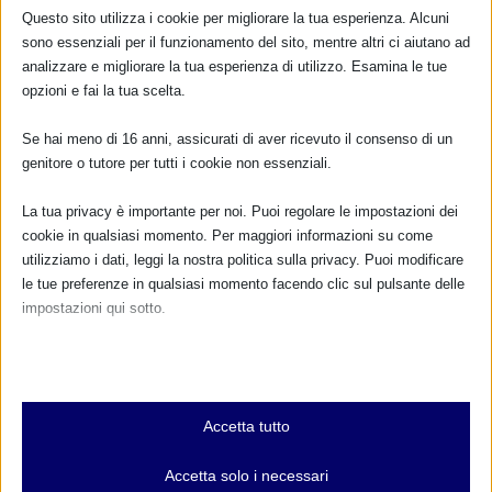
Questo sito utilizza i cookie per migliorare la tua esperienza. Alcuni
sono essenziali per il funzionamento del sito, mentre altri ci aiutano ad
analizzare e migliorare la tua esperienza di utilizzo. Esamina le tue
opzioni e fai la tua scelta.
Se hai meno di 16 anni, assicurati di aver ricevuto il consenso di un
genitore o tutore per tutti i cookie non essenziali.
La tua privacy è importante per noi. Puoi regolare le impostazioni dei
cookie in qualsiasi momento. Per maggiori informazioni su come
utilizziamo i dati, leggi la nostra politica sulla privacy. Puoi modificare
le tue preferenze in qualsiasi momento facendo clic sul pulsante delle
impostazioni qui sotto.
Corso di formazione “LATTE DI MAMMA” –
Verona
Nota che, se scegli di disabilitare alcuni tipi di cookie, questo potrebbe
4 Febbraio 2014
influire sulla tua esperienza del sito e sui servizi che possiamo offrire.
Essenziali
Accetta tutto
I cookie e i servizi essenziali abilitano le funzioni di base e sono
necessari per il corretto funzionamento del sito web. Questi cookie
Accetta solo i necessari
RISPONDI
e servizi non richiedono il consenso dell'utente secondo il GDPR.