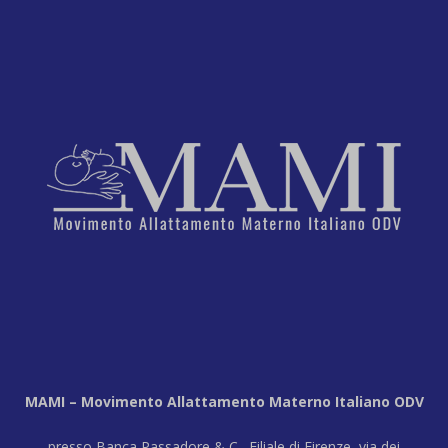
MAMI – Movimento Allattamento Materno Italiano ODV
presso Banca Passadore & C., Filiale di Firenze, via dei