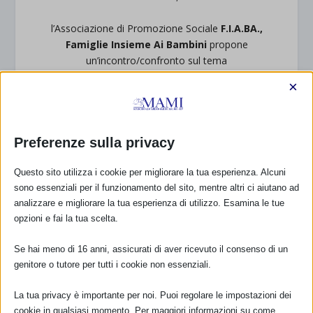
l’Associazione di Promozione Sociale
F.I.A.BA.,
Famiglie Insieme Ai Bambini
propone
un’incontro/confronto sul tema
×
“SOSTEGNO ALLE MAMME:
PUNTARE AL MEGLIO”
Ingresso libero. Programma:
Preferenze sulla privacy
*Ore 16:00 Presentazione dell’associazione F.I.A.BA., del
tema della SAM con la partecipazione attiva di varie
Questo sito utilizza i cookie per migliorare la tua esperienza. Alcuni
figure presenti sul territorio e coinvolte a vari livelli nella
sono essenziali per il funzionamento del sito, mentre altri ci aiutano ad
rete di sostegno alle madri (ospedale, consultorio,
analizzare e migliorare la tua esperienza di utilizzo. Esamina le tue
pediatri libera scelta, medici di medicina generale,
opzioni e fai la tua scelta.
associazioni locali)
*Illustrazione dell’iniziativa dell’ANT (Amici Neonatologia
Se hai meno di 16 anni, assicurati di aver ricevuto il consenso di un
Trentina) “Locali amici del bambino e della mamma che
genitore o tutore per tutti i cookie non essenziali.
allatta”, che anche la nostra associazione promuove sul
territorio
La tua privacy è importante per noi. Puoi regolare le impostazioni dei
cookie in qualsiasi momento. Per maggiori informazioni su come
*Descrizione dell’attività del nostro “Allattacentro”,