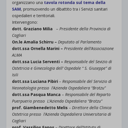
organizzano una
tavola rotonda sul tema della
SAM
, promuovendo un dibattito tra i Servizi sanitari
ospedalieri e territoriali.
Intervengono:
dott. Graziano Milia
–
Presidente della Provincia di
Cagliari
On.le Amalia Schirru –
Deputato al Parlamento
dott.ssa Ornella Marini –
Presidente dell’Associazione
ALMA
dott.ssa Lucia Serventi –
Responsabile del Sevizio di
Ostetricia e Ginecologia dell’ Ospedale “ S. Giuseppe” di
Isili
dott.ssa Luciana Pibiri
– Responsabile del Servizio di
Neonatologia presso l’Azienda Ospedaliera “Brotzu”
dott.ssa Pasqua Manca
–
Responsabile del Reparto
Puerpuerio presso L’Azienda Ospedaliera “Brotzu”
prof. Giambenedetto Melis
– Direttore della Clinica
Ostetrica presso l’Azienda Ospedaliera Universitaria di
Cagliari
prof. Vassilios Fanos
– Direttore dell’Istituto di