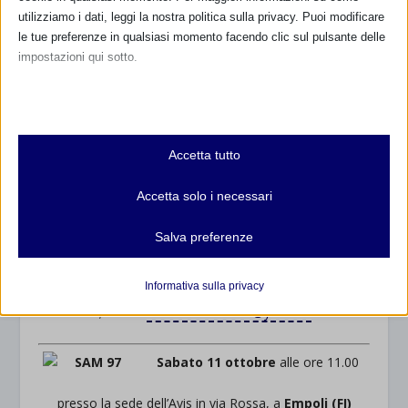
utilizziamo i dati, leggi la nostra politica sulla privacy. Puoi modificare
spazio creato dall’associazione allo scopo di offrire
le tue preferenze in qualsiasi momento facendo clic sul pulsante delle
sostegno all’allattamento materno in ogni sua fase;
impostazioni qui sotto.
seguiranno testimonianze di mamme socie
*Ore 18:00 Discussione e conclusione con rinfresco
Nota che, se scegli di disabilitare alcuni tipi di cookie, questo potrebbe
finale.
influire sulla tua esperienza del sito e sui servizi che possiamo offrire.
Durante l’iniziativa saranno proiettati video, foto
Essenziali
sull’allattamento e distribuiti materiali informativi. Le
Accetta tutto
I cookie e i servizi essenziali abilitano le funzioni di base e sono
mamme avranno la possibilità di allattare e cambiare il
necessari per il corretto funzionamento del sito web. Questi cookie
proprio figlio (saranno messe a disposizione poltrone e
Accetta solo i necessari
e servizi non richiedono il consenso dell'utente secondo il GDPR.
fasciatoi).
Mostra dettagli
Salva preferenze
Clicca qui per la locandina
Analitici
Per informazioni: Associazione F.I.A.BA., via Garibaldi,
et-editor-available-post-*
I cookie di statistica raccolgono informazioni sull'utilizzo,
Informativa sulla privacy
22, Mori (TN); Tel: 345-3532877,il mercoledì mattina
consentendoci di ottenere informazioni su come i visitatori
mhcookie
9.30-11.30; E.mail:
associazionefiaba@yahoo.it
interagiscono con il nostro sito web.
wordpress_logged_in_*
Mostra dettagli
Sabato 11 ottobre
alle ore 11.00
wordpress_test_cookie
Altri servizi
_ga
Questa categoria include tutti i cookie, i domini e i servizi che non
wp-settings-*
presso la sede dell’Avis in via Rossa, a
Empoli (FI)