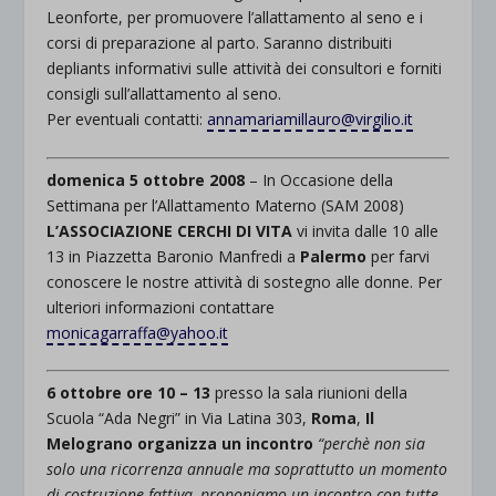
Leonforte, per promuovere l’allattamento al seno e i
corsi di preparazione al parto. Saranno distribuiti
depliants informativi sulle attività dei consultori e forniti
consigli sull’allattamento al seno.
Per eventuali contatti:
annamariamillauro@virgilio.it
domenica 5 ottobre 2008
– In Occasione della
Settimana per l’Allattamento Materno (SAM 2008)
L’ASSOCIAZIONE CERCHI DI VITA
vi invita dalle 10 alle
13 in Piazzetta Baronio Manfredi a
Palermo
per farvi
conoscere le nostre attività di sostegno alle donne. Per
ulteriori informazioni contattare
monicagarraffa@yahoo.it
6 ottobre ore 10 – 13
presso la sala riunioni della
Scuola “Ada Negri” in Via Latina 303,
Roma
,
Il
Melograno organizza un incontro
“perchè non sia
solo una ricorrenza annuale ma soprattutto un momento
di costruzione fattiva, proponiamo un incontro con tutte