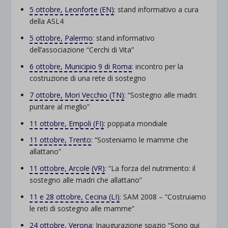
5 ottobre, Leonforte (EN)
: stand informativo a cura
della ASL4
5 ottobre, Palermo
: stand informativo
dell’associazione “Cerchi di Vita”
6 ottobre, Municipio 9 di Roma
: incontro per la
costruzione di una rete di sostegno
7 ottobre, Mori Vecchio (TN)
: “Sostegno alle madri:
puntare al meglio”
11 ottobre, Empoli (FI)
: poppata mondiale
11 ottobre, Trento
: “Sosteniamo le mamme che
allattano”
11 ottobre, Arcole (VR)
: “La forza del nutrimento: il
sostegno alle madri che allattano”
11 e 28 ottobre, Cecina (LI)
: SAM 2008 – “Costruiamo
le reti di sostegno alle mamme”
24 ottobre, Verona
: Inaugurazione spazio “Sono qui