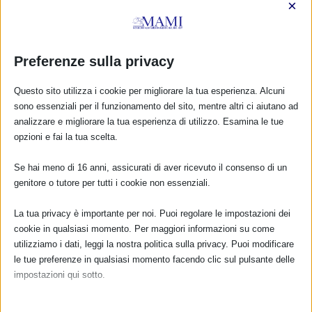
×
Preferenze sulla privacy
La Campagna nazionale per la difesa dal latte
Questo sito utilizza i cookie per migliorare la tua esperienza. Alcuni
materno dai contaminanti ambientali e la SAM
sono essenziali per il funzionamento del sito, mentre altri ci aiutano ad
3 Ottobre 2012
analizzare e migliorare la tua esperienza di utilizzo. Esamina le tue
opzioni e fai la tua scelta.
Se hai meno di 16 anni, assicurati di aver ricevuto il consenso di un
genitore o tutore per tutti i cookie non essenziali.
La tua privacy è importante per noi. Puoi regolare le impostazioni dei
cookie in qualsiasi momento. Per maggiori informazioni su come
utilizziamo i dati, leggi la nostra politica sulla privacy. Puoi modificare
le tue preferenze in qualsiasi momento facendo clic sul pulsante delle
impostazioni qui sotto.
Nota che, se scegli di disabilitare alcuni tipi di cookie, questo potrebbe