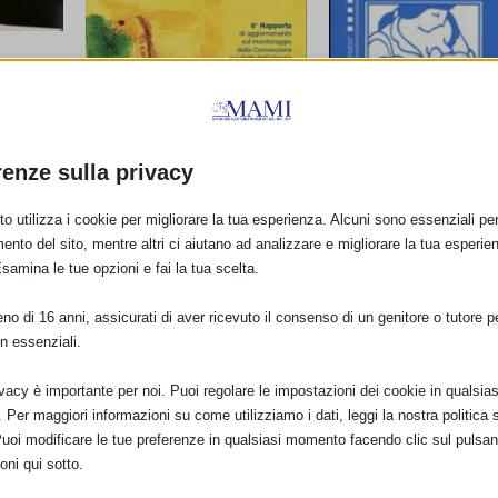
idanza
renze sulla privacy
o utilizza i cookie per migliorare la tua esperienza. Alcuni sono essenziali per 
Pubblicato l’8° Rapporto
ento del sito, mentre altri ci aiutano ad analizzare e migliorare la tua esperie
Evidence for the Te
CRC
Esamina le tue opzioni e fai la tua scelta.
Steps to Successful
17 Giugno 2015
Breastfeeding
o di 16 anni, assicurati di aver ricevuto il consenso di un genitore o tutore per
22 Gennaio 1998
n essenziali.
ivacy è importante per noi. Puoi regolare le impostazioni dei cookie in qualsias
Per maggiori informazioni su come utilizziamo i dati, leggi la nostra politica s
Puoi modificare le tue preferenze in qualsiasi momento facendo clic sul pulsan
oni qui sotto.