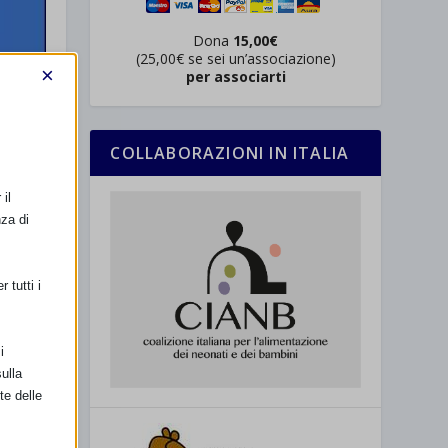
Dona
15,00€
(25,00€ se sei un’associazione)
×
per associarti
COLLABORAZIONI IN ITALIA
il
nza di
n
 tutti i
i
ulla
te delle