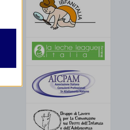
retto
utente
re