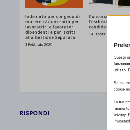
Indennità per congedo di
Concorsi pubblici:
maternità/paternità per
l’esclusione della
lavoratrici e lavoratori
candidata in grav
dipendenti e per iscritti
14 Febbraio 2022
alla Gestione Separata
Prefe
3 Febbraio 2020
Questo sit
funzionam
utilizzo. 
Se hai men
cookie no
La tua pr
momento. 
RISPONDI
privacy. 
impostazi