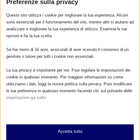
Preferenze sulla privacy
6 Settembre 2013
Questo sito utilizza i cookie per migliorare la tua esperienza. Alcuni
sono essenziali per il funzionamento del sito, mentre altri ci aiutano ad
analizzare e migliorare la tua esperienza di utilizzo. Esamina le tue
opzioni e fai la tua scelta.
CALENDARIO EVENTI
Se hai meno di 16 anni, assicurati di aver ricevuto il consenso di un
Non ci sono eventi
genitore o tutore per tutti i cookie non essenziali.
TUTTI GLI EVENTI
La tua privacy è importante per noi. Puoi regolare le impostazioni dei
cookie in qualsiasi momento. Per maggiori informazioni su come
utilizziamo i dati, leggi la nostra politica sulla privacy. Puoi modificare
le tue preferenze in qualsiasi momento facendo clic sul pulsante delle
FARMACI IN ALLATTAMENTO E
impostazioni qui sotto.
GRAVIDANZA
Nota che, se scegli di disabilitare alcuni tipi di cookie, questo potrebbe
NUMERO VERDE GRATUITO
influire sulla tua esperienza del sito e sui servizi che possiamo offrire.
Essenziali
800.883300
Accetta tutto
I cookie e i servizi essenziali abilitano le funzioni di base e sono
Maggiori informazioni
necessari per il corretto funzionamento del sito web. Questi cookie