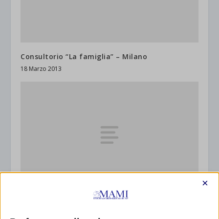
Consultorio “La famiglia” – Milano
18 Marzo 2013
×
Associazione Ostetriche Felicita Merati – Milano
e Monza