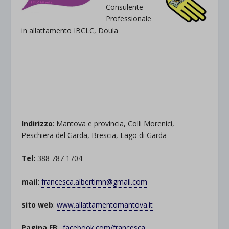
Consulente
Professionale
in allattamento IBCLC, Doula
.
Indirizzo
: Mantova e provincia, Colli Morenici,
Peschiera del Garda, Brescia, Lago di Garda
Tel:
388 787 1704
mail:
francesca.albertimn@gmail.com
sito web
:
www.allattamentomantova.it
Pagina FB
:
facebook.com/francesca