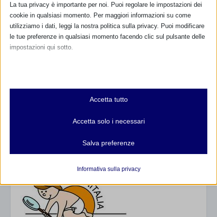
La tua privacy è importante per noi. Puoi regolare le impostazioni dei
cookie in qualsiasi momento. Per maggiori informazioni su come
utilizziamo i dati, leggi la nostra politica sulla privacy. Puoi modificare
le tue preferenze in qualsiasi momento facendo clic sul pulsante delle
impostazioni qui sotto.
Nota che, se scegli di disabilitare alcuni tipi di cookie, questo potrebbe
influire sulla tua esperienza del sito e sui servizi che possiamo offrire.
Essenziali
Accetta tutto
I cookie e i servizi essenziali abilitano le funzioni di base e sono
necessari per il corretto funzionamento del sito web. Questi cookie
Accetta solo i necessari
e servizi non richiedono il consenso dell'utente secondo il GDPR.
Mostra dettagli
Salva preferenze
Analitici
et-editor-available-post-*
I cookie di statistica raccolgono informazioni sull'utilizzo,
Informativa sulla privacy
consentendoci di ottenere informazioni su come i visitatori
mhcookie
interagiscono con il nostro sito web.
wordpress_logged_in_*
Mostra dettagli
wordpress_test_cookie
Altri servizi