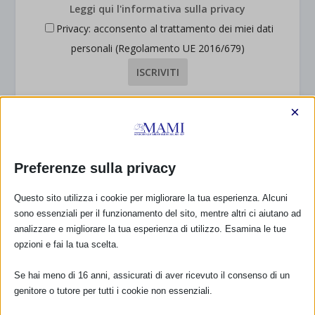
Leggi qui l'informativa sulla privacy
Privacy: acconsento al trattamento dei miei dati
personali (Regolamento UE 2016/679)
×
DONA E ASSOCIATI CON PAYPAL!
Preferenze sulla privacy
Questo sito utilizza i cookie per migliorare la tua esperienza. Alcuni
sono essenziali per il funzionamento del sito, mentre altri ci aiutano ad
Dona
15,00€
analizzare e migliorare la tua esperienza di utilizzo. Esamina le tue
(25,00€ se sei un’associazione)
opzioni e fai la tua scelta.
per associarti
Se hai meno di 16 anni, assicurati di aver ricevuto il consenso di un
genitore o tutore per tutti i cookie non essenziali.
COLLABORAZIONI IN ITALIA