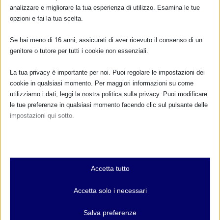
... oppure inserisci i tuoi dati:
analizzare e migliorare la tua esperienza di utilizzo. Esamina le tue
Nome:
opzioni e fai la tua scelta.
Se hai meno di 16 anni, assicurati di aver ricevuto il consenso di un
Cognome:
genitore o tutore per tutti i cookie non essenziali.
La tua privacy è importante per noi. Puoi regolare le impostazioni dei
Indirizzo email:
cookie in qualsiasi momento. Per maggiori informazioni su come
utilizziamo i dati, leggi la nostra politica sulla privacy. Puoi modificare
le tue preferenze in qualsiasi momento facendo clic sul pulsante delle
Clicca qui per ricevere la
impostazioni qui sotto.
Newsletter MAMI
Nota che, se scegli di disabilitare alcuni tipi di cookie, questo potrebbe
Leggi qui l'informativa sulla privacy
influire sulla tua esperienza del sito e sui servizi che possiamo offrire.
Privacy: acconsento al trattamento dei miei dati
Essenziali
personali (Regolamento UE 2016/679)
Accetta tutto
I cookie e i servizi essenziali abilitano le funzioni di base e sono
necessari per il corretto funzionamento del sito web. Questi cookie
Accetta solo i necessari
e servizi non richiedono il consenso dell'utente secondo il GDPR.
Mostra dettagli
Salva preferenze