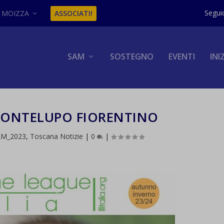
MOIZZA
ASSOCIATI!
SAM
SOSTEGNO
EVENTI
INI
MONTELUPO FIORENTINO
AM_2023
,
Toscana Notizie
|
0
|