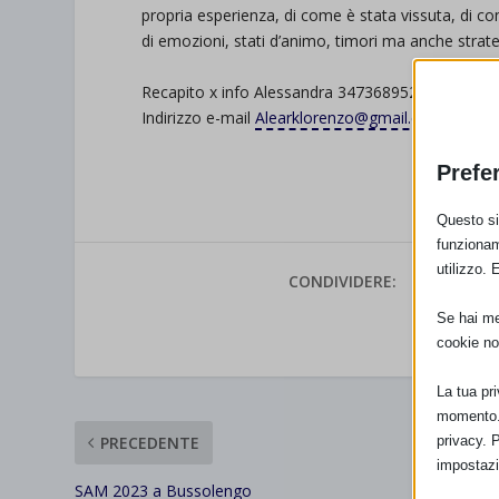
propria esperienza, di come è stata vissuta, di 
di emozioni, stati d’animo, timori ma anche strateg
Recapito x info Alessandra 3473689522
Indirizzo e-mail
Alearklorenzo@gmail.com
Prefe
Questo sit
funzionam
utilizzo. 
CONDIVIDERE:
Se hai men
VALUTAR
cookie no
La tua pr
momento. 
PRECEDENTE
privacy. 
impostazi
SAM 2023 a Bussolengo