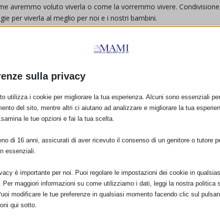
come avremmo voluto viverla o come la vorremmo vivere. Condivisione
ie per viverla al meglio per noi e i nostri bambini.
renze sulla privacy
o utilizza i cookie per migliorare la tua esperienza. Alcuni sono essenziali per 
ento del sito, mentre altri ci aiutano ad analizzare e migliorare la tua esperie
Esamina le tue opzioni e fai la tua scelta.
o di 16 anni, assicurati di aver ricevuto il consenso di un genitore o tutore per
E:
n essenziali.
ivacy è importante per noi. Puoi regolare le impostazioni dei cookie in qualsias
Per maggiori informazioni su come utilizziamo i dati, leggi la nostra politica s
Puoi modificare le tue preferenze in qualsiasi momento facendo clic sul pulsan
PRO
oni qui sotto.
SAM 2023 a Gallipoli con