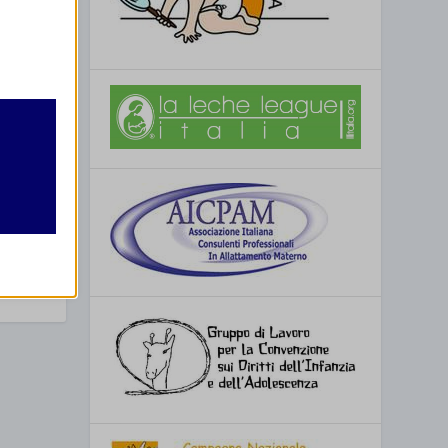
retto
utente
 la
re