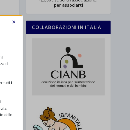
per associarti
×
COLLABORAZIONI IN ITALIA
il
nza di
 tutti i
i
ulla
te delle
SSIMO
 resoconto