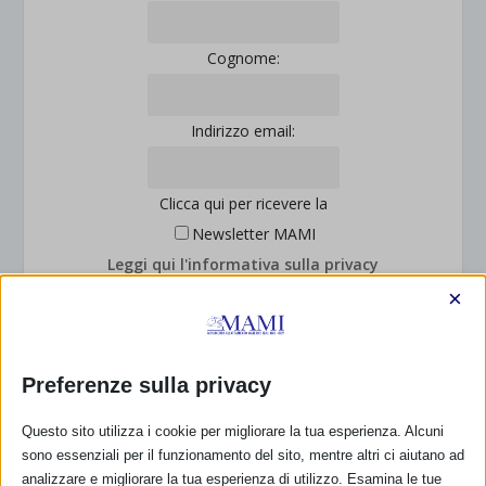
Cognome:
Indirizzo email:
Clicca qui per ricevere la
Newsletter MAMI
Leggi qui l'informativa sulla privacy
Privacy: acconsento al trattamento dei miei dati
×
personali (Regolamento UE 2016/679)
Preferenze sulla privacy
Questo sito utilizza i cookie per migliorare la tua esperienza. Alcuni
DONA E ASSOCIATI CON PAYPAL!
sono essenziali per il funzionamento del sito, mentre altri ci aiutano ad
analizzare e migliorare la tua esperienza di utilizzo. Esamina le tue