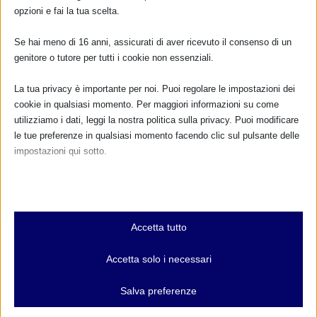
opzioni e fai la tua scelta.
Se hai meno di 16 anni, assicurati di aver ricevuto il consenso di un
genitore o tutore per tutti i cookie non essenziali.
Dona
15,00€
(25,00€ se sei un’associazione)
La tua privacy è importante per noi. Puoi regolare le impostazioni dei
per associarti
cookie in qualsiasi momento. Per maggiori informazioni su come
utilizziamo i dati, leggi la nostra politica sulla privacy. Puoi modificare
le tue preferenze in qualsiasi momento facendo clic sul pulsante delle
COLLABORAZIONI IN ITALIA
impostazioni qui sotto.
Nota che, se scegli di disabilitare alcuni tipi di cookie, questo potrebbe
influire sulla tua esperienza del sito e sui servizi che possiamo offrire.
Essenziali
Accetta tutto
I cookie e i servizi essenziali abilitano le funzioni di base e sono
necessari per il corretto funzionamento del sito web. Questi cookie
Accetta solo i necessari
e servizi non richiedono il consenso dell'utente secondo il GDPR.
Mostra dettagli
Salva preferenze
Analitici