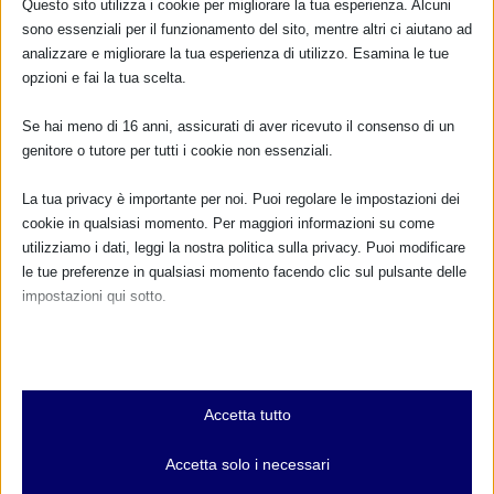
Questo sito utilizza i cookie per migliorare la tua esperienza. Alcuni
sono essenziali per il funzionamento del sito, mentre altri ci aiutano ad
analizzare e migliorare la tua esperienza di utilizzo. Esamina le tue
opzioni e fai la tua scelta.
Se hai meno di 16 anni, assicurati di aver ricevuto il consenso di un
genitore o tutore per tutti i cookie non essenziali.
La tua privacy è importante per noi. Puoi regolare le impostazioni dei
cookie in qualsiasi momento. Per maggiori informazioni su come
utilizziamo i dati, leggi la nostra politica sulla privacy. Puoi modificare
le tue preferenze in qualsiasi momento facendo clic sul pulsante delle
impostazioni qui sotto.
Nota che, se scegli di disabilitare alcuni tipi di cookie, questo potrebbe
influire sulla tua esperienza del sito e sui servizi che possiamo offrire.
Essenziali
Accetta tutto
I cookie e i servizi essenziali abilitano le funzioni di base e sono
necessari per il corretto funzionamento del sito web. Questi cookie
Accetta solo i necessari
e servizi non richiedono il consenso dell'utente secondo il GDPR.