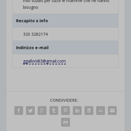
mio studio per tutte le mamme che ne hanno
bisogno
Recapito x info
320 3282174
Indirizzo e-mail
ggalloni83@gmail.com
CONDIVIDERE: