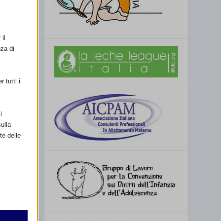
il
nza di
 tutti i
i
ulla
te delle
retto
utente