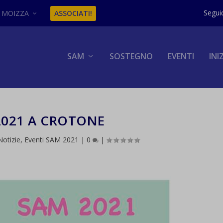
MOIZZA
ASSOCIATI!
SAM
SOSTEGNO
EVENTI
INI
2021 A CROTONE
Notizie
,
Eventi SAM 2021
|
0
|