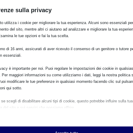
renze sulla privacy
o utilizza i cookie per migliorare la tua esperienza. Alcuni sono essenziali per 
ento del sito, mentre altri ci aiutano ad analizzare e migliorare la tua esperie
ento materno (SAM 2021) l’Associazione di Promozione Sociale Baubó
Esamina le tue opzioni e fai la tua scelta.
rtello online gratuito con eventuale possibilità di programmare un
o di 16 anni, assicurati di aver ricevuto il consenso di un genitore o tutore per
 e supporto professionale ostetrico e psicologico per favorire la
n essenziali.
dalle 17:00 alle 20:00
ivacy è importante per noi. Puoi regolare le impostazioni dei cookie in qualsias
Per maggiori informazioni su come utilizziamo i dati, leggi la nostra politica s
Puoi modificare le tue preferenze in qualsiasi momento facendo clic sul pulsan
oni qui sotto.
se scegli di disabilitare alcuni tipi di cookie, questo potrebbe influire sulla tua
a del sito e sui servizi che possiamo offrire.
ziali
e e i servizi essenziali abilitano le funzioni di base e sono necessari per il cor
namento del sito web. Questi cookie e servizi non richiedono il consenso dell'
Accetta tutto