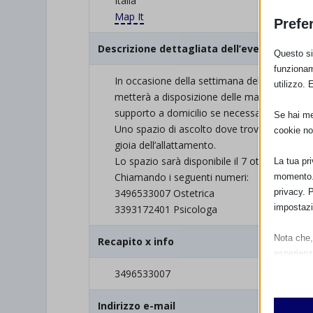
Italia
Map It
Prefe
Descrizione dettagliata dell’evento
Questo sit
funzionam
In occasione della settimana dell’allattam
utilizzo. 
metterà a disposizione delle mamme uno spo
supporto a domicilio se necessario.
Se hai men
Uno spazio di ascolto dove trovare sostegno
cookie no
gioia dell’allattamento.
Lo spazio sarà disponibile il 7 ottobre 2021 
La tua pr
Chiamando i seguenti numeri:
momento. 
privacy. 
3496533007 Ostetrica
impostazi
3393172401 Psicologa
Nota che, 
Recapito x info
esperienz
Essen
3496533007
I cooki
funzio
Indirizzo e-mail