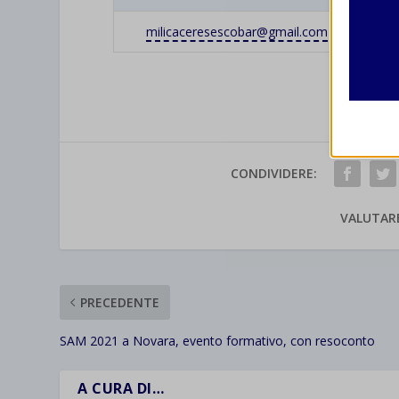
second
milicaceresescobar@gmail.com
Analit
et-edito
I cooki
informa
mhcook
wordpre
Altri 
wordpre
CONDIVIDERE:
_ga
Questa 
catego
wp-sett
_ga_*
VALUTAR
wp-sett
jetpack
et-save
wpc*
PRECEDENTE
SAM 2021 a Novara, evento formativo, con resoconto
A CURA DI…