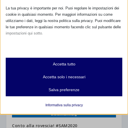
La tua privacy è importante per noi. Puoi regolare le impostazioni dei
cookie in qualsiasi momento. Per maggiori informazioni su come
CORSO ALLATTAMENTO FORMAZIONE AVANZATA
utilizziamo i dati, leggi la nostra politica sulla privacy. Puoi modificare
– PROBLEMI PERSISTENTI AL SENO
le tue preferenze in qualsiasi momento facendo clic sul pulsante delle
28 Marzo 2021
impostazioni qui sotto.
Nota che, se scegli di disabilitare alcuni tipi di cookie, questo potrebbe
influire sulla tua esperienza del sito e sui servizi che possiamo offrire.
Essenziali
Accetta tutto
I cookie e i servizi essenziali abilitano le funzioni di base e sono
necessari per il corretto funzionamento del sito web. Questi cookie
Accetta solo i necessari
e servizi non richiedono il consenso dell'utente secondo il GDPR.
Mostra dettagli
Salva preferenze
Analitici
et-editor-available-post-*
I cookie di statistica raccolgono informazioni sull'utilizzo,
Informativa sulla privacy
consentendoci di ottenere informazioni su come i visitatori
mhcookie
interagiscono con il nostro sito web.
wordpress_logged_in_*
Mostra dettagli
Conto alla rovescia! #SAM2020