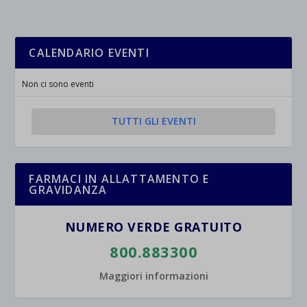
rientrano nelle altre categorie specifiche o che non sono stati
_ga_*
wp-settings-time-*
esplicitamente categorizzati.
jetpackState[message]
Mostra dettagli
CALENDARIO EVENTI
et-saved-post*
Non ci sono eventi
wpc*
TUTTI GLI EVENTI
FARMACI IN ALLATTAMENTO E
GRAVIDANZA
NUMERO VERDE GRATUITO
800.883300
Maggiori informazioni