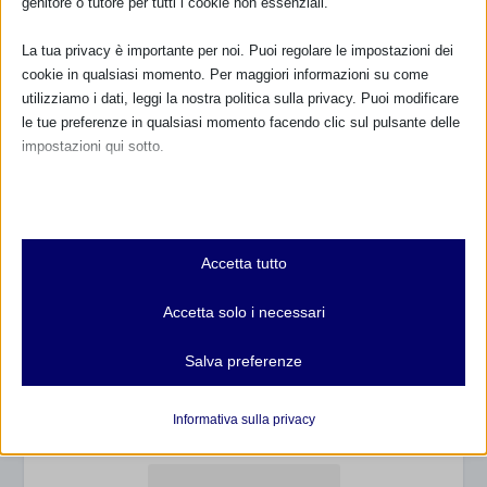
genitore o tutore per tutti i cookie non essenziali.
NUMERO VERDE GRATUITO
800.883300
La tua privacy è importante per noi. Puoi regolare le impostazioni dei
cookie in qualsiasi momento. Per maggiori informazioni su come
Maggiori informazioni
utilizziamo i dati, leggi la nostra politica sulla privacy. Puoi modificare
le tue preferenze in qualsiasi momento facendo clic sul pulsante delle
impostazioni qui sotto.
RIMANI AGGIORNATO
Nota che, se scegli di disabilitare alcuni tipi di cookie, questo potrebbe
influire sulla tua esperienza del sito e sui servizi che possiamo offrire.
Essenziali
Accetta tutto
I cookie e i servizi essenziali abilitano le funzioni di base e sono
... oppure inserisci i tuoi dati:
necessari per il corretto funzionamento del sito web. Questi cookie
Nome:
Accetta solo i necessari
e servizi non richiedono il consenso dell'utente secondo il GDPR.
Mostra dettagli
Salva preferenze
Cognome:
Analitici
et-editor-available-post-*
I cookie di statistica raccolgono informazioni sull'utilizzo,
Informativa sulla privacy
consentendoci di ottenere informazioni su come i visitatori
mhcookie
Indirizzo email:
interagiscono con il nostro sito web.
wordpress_logged_in_*