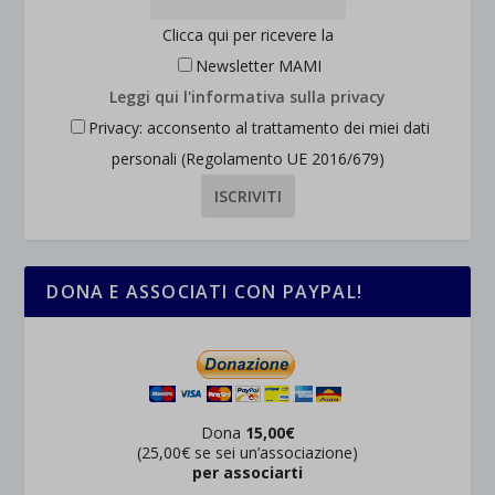
Mostra dettagli
wordpress_test_cookie
Clicca qui per ricevere la
Altri servizi
_ga
Newsletter MAMI
Questa categoria include tutti i cookie, i domini e i servizi che non
wp-settings-*
rientrano nelle altre categorie specifiche o che non sono stati
Leggi qui l'informativa sulla privacy
_ga_*
wp-settings-time-*
esplicitamente categorizzati.
Privacy: acconsento al trattamento dei miei dati
jetpackState[message]
Mostra dettagli
personali (Regolamento UE 2016/679)
et-saved-post*
wpc*
DONA E ASSOCIATI CON PAYPAL!
Dona
15,00€
(25,00€ se sei un’associazione)
per associarti