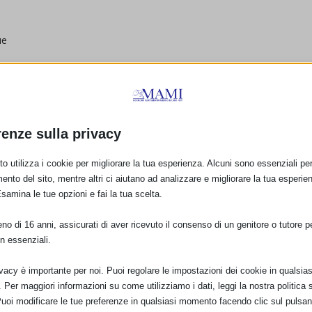
ue
a sempre aggiornata e valida, se riscontri dei problemi a raggiungere
n cenno a
gruppi@mami.org
renze sulla privacy
a mappa che sia davvero di sostegno!
o utilizza i cookie per migliorare la tua esperienza. Alcuni sono essenziali per 
ento del sito, mentre altri ci aiutano ad analizzare e migliorare la tua esperie
Esamina le tue opzioni e fai la tua scelta.
o di 16 anni, assicurati di aver ricevuto il consenso di un genitore o tutore per
n essenziali.
ivacy è importante per noi. Puoi regolare le impostazioni dei cookie in qualsias
Per maggiori informazioni su come utilizziamo i dati, leggi la nostra politica s
Puoi modificare le tue preferenze in qualsiasi momento facendo clic sul pulsan