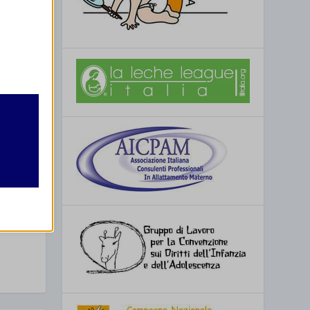
SSIMO
retto
utente
– Bologna
re