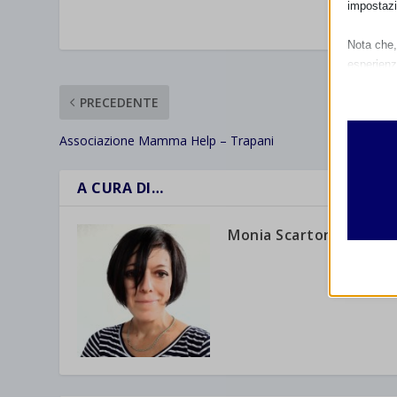
impostazi
VALUTAR
Nota che, 
esperienz
Essen
PRECEDENTE
I cooki
funzio
Associazione Mamma Help – Trapani
second
A CURA DI…
Analit
et-edito
I cooki
Monia Scarton
informa
mhcook
wordpre
Altri 
wordpre
_ga
Questa 
catego
wp-sett
_ga_*
wp-sett
jetpack