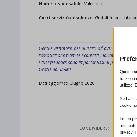
Nome responsabile:
Valentina
Costi servizi/consulenze:
Gratuiti/e per chiunq
.
Gentile visitatore, per aiutarci ad avere una mapp
l’associazione tramite i contatti indicati, manda u
Prefe
I tuoi feedback sono importantissimi per avere un
Grazie dal MAMI
Questo sit
funzionam
Dati aggiornati Giugno 2020
utilizzo. 
Se hai men
cookie no
La tua pr
momento. 
CONDIVIDERE:
privacy. 