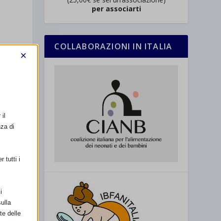
per associarti
COLLABORAZIONI IN ITALIA
×
il
nza di
 tutti i
i
ulla
te delle