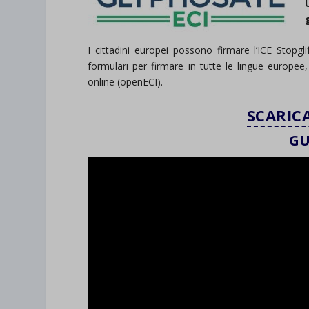
I cittadini europei possono firmare l’ICE Stopg
formulari per firmare in tutte le lingue europee
online (openECI).
SCARIC
GU