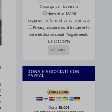
Clicca qui per ricevere la
Newsletter MAMI
Leggi qui l'informativa sulla privacy
Privacy: acconsento al trattamento
dei miei dati personali (Regolamento
UE 2016/679)
i
ne
di
DONA E ASSOCIATI CON
PAYPAL!
à
o
a
e
e
Dona
15,00€
(25,00€ se sei un’associazione)