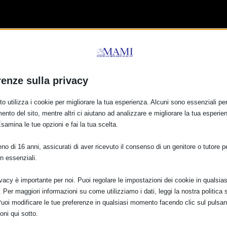
renze sulla privacy
o utilizza i cookie per migliorare la tua esperienza. Alcuni sono essenziali per 
ento del sito, mentre altri ci aiutano ad analizzare e migliorare la tua esperie
MA ANCHE TU!
Esamina le tue opzioni e fai la tua scelta.
o di 16 anni, assicurati di aver ricevuto il consenso di un genitore o tutore per
n essenziali.
ivacy è importante per noi. Puoi regolare le impostazioni dei cookie in qualsias
Per maggiori informazioni su come utilizziamo i dati, leggi la nostra politica s
Puoi modificare le tue preferenze in qualsiasi momento facendo clic sul pulsan
oni qui sotto.