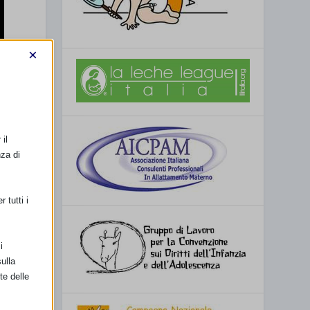
×
il
nza di
 tutti i
i
ulla
te delle