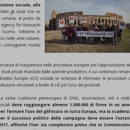
izione sociale, alla
fatti gli studi che ne
te umana, al punto da
al Agency for Research
 l’uomo. Sebbene in
l’uso nelle aree urbane,
n conseguenti residui
mancanza di trasparenza nelle procedure europee per l’approvazione de
tudi privati finanziati dalle aziende produttrici, il cui contenuto rima
Cittadini Europei (ICE) include la richiesta di riformare le procedure 
iduzione vincolanti a livello di UE per l’uso dei pesticidi.
La vasta coalizione paneuropea di ONG, associazioni, reti e realt
sociali
deve raggiungere almeno 1.000.000 di firme in un ann
per fermare l’uso del glifosato in tutta Europa, ma la scadenz
per il successo politico della campagna deve essere l’estat
2017, affinché l’iter sia completato prima che la Commission