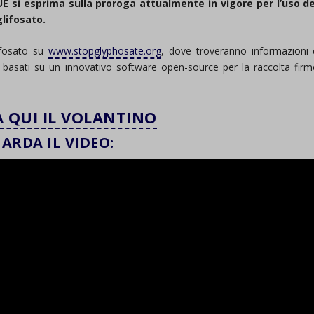
UE si esprima sulla proroga attualmente in vigore per l’uso de
glifosato.
lifosato su
www.stopglyphosate.
org
, dove troveranno informazioni 
, basati su un innovativo software open-source per la raccolta firm
A QUI IL VOLANTINO
ARDA IL VIDEO: