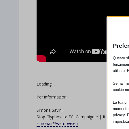
Prefe
Questo sit
funzionam
FIR
utilizzo. 
Se hai men
Loading…
cookie no
Per informazioni:
La tua pr
momento. 
Simona Savini
privacy. 
Stop Glyphosate ECI Campaigner | Italy
impostazi
s
imonas@wemove.eu