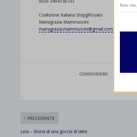
0039 3494136733
Nota che, 
esperienz
Coalizione Italiana Stopglifosato
Essen
Mariagrazia Mammuccini
I cooki
mariagrazia.mammuccini@gmail.com
funzio
second
Analit
et-edito
I cooki
informa
CONDIVIDERE:
mhcook
wordpre
VALUTAR
Altri 
wordpre
_ga
Questa 
catego
wp-sett
_ga_*
wp-sett
PRECEDENTE
jetpack
et-save
Lina – Storia di una goccia di latte