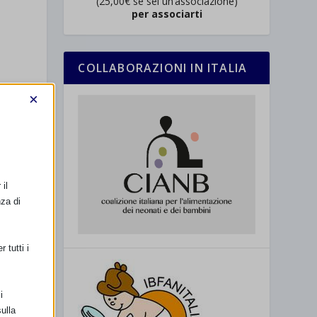
(25,00€ se sei un’associazione)
per associarti
COLLABORAZIONI IN ITALIA
×
)
il
nza di
 tutti i
i
ulla