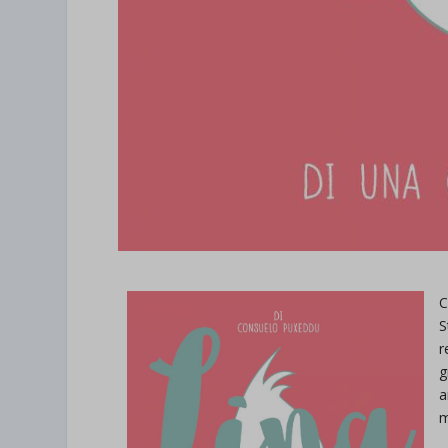
C
S
r
g
a
m