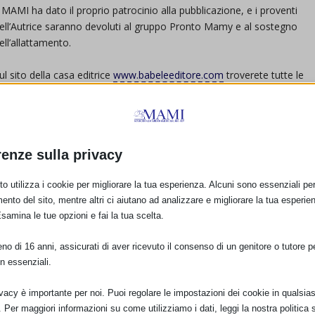
l MAMI ha dato il proprio patrocinio alla pubblicazione, e i proventi
ell’Autrice saranno devoluti al gruppo Pronto Mamy e al sostegno
ell’allattamento.
ul sito della casa editrice
www.babeleeditore.com
troverete tutte le
nfo utili del libro (breve descrizione, prezzo ecc…). Per prenotare delle
opie o per eventuali presentazioni potete contattare l’editore via mail
31, o direttamente Consuelo Puxeddu (consuelo.puxeddu@gmail.com
renze sulla privacy
o utilizza i cookie per migliorare la tua esperienza. Alcuni sono essenziali per 
ento del sito, mentre altri ci aiutano ad analizzare e migliorare la tua esperie
Esamina le tue opzioni e fai la tua scelta.
o di 16 anni, assicurati di aver ricevuto il consenso di un genitore o tutore per
E:
n essenziali.
ivacy è importante per noi. Puoi regolare le impostazioni dei cookie in qualsias
Per maggiori informazioni su come utilizziamo i dati, leggi la nostra politica s