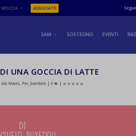
MOIZZA
ASSOCIATI!
SAM
SOSTEGNO
EVENTI
INI
 DI UNA GOCCIA DI LATTE
e dal Mami
,
Per_bambini
|
0
|