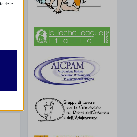
te delle
SSIMO
 anche tu!
retto
utente
re