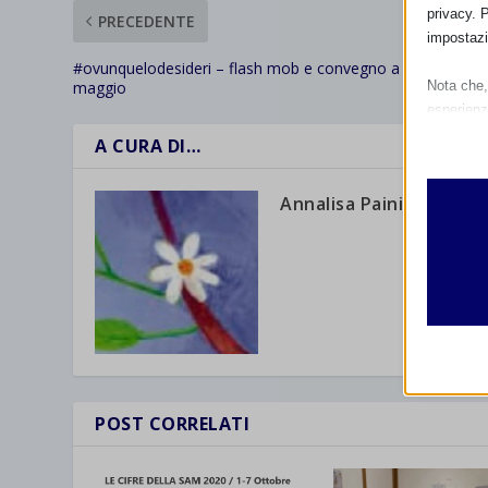
privacy. 
PRECEDENTE
impostazi
#ovunquelodesideri – flash mob e convegno a Roma il 13
maggio
Nota che, 
esperienz
Essen
A CURA DI…
I cooki
funzio
Annalisa Paini
second
Analit
et-edito
I cooki
informa
mhcook
wordpre
Altri 
wordpre
_ga
Questa 
POST CORRELATI
catego
wp-sett
_ga_*
wp-sett