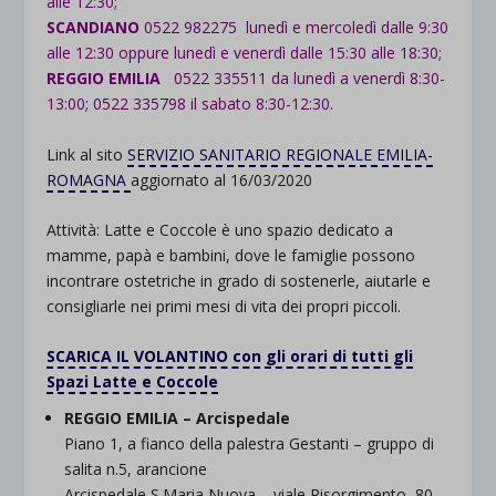
alle 12:30;
SCANDIANO
0522 982275 lunedì e mercoledì dalle 9:30
alle 12:30 oppure lunedì e venerdì dalle 15:30 alle 18:30;
REGGIO EMILIA
0522 335511 da lunedì a venerdì 8:30-
13:00; 0522 335798 il sabato 8:30-12:30.
Link al sito
SERVIZIO SANITARIO REGIONALE EMILIA-
ROMAGNA
aggiornato al 16/03/2020
Attività: Latte e Coccole è uno spazio dedicato a
mamme, papà e bambini, dove le famiglie possono
incontrare ostetriche in grado di sostenerle, aiutarle e
consigliarle nei primi mesi di vita dei propri piccoli.
SCARICA IL VOLANTINO con gli orari di tutti gli
Spazi Latte e Coccole
REGGIO EMILIA – Arcispedale
Piano 1, a fianco della palestra Gestanti – gruppo di
salita n.5, arancione
Arcispedale S.Maria Nuova – viale Risorgimento, 80