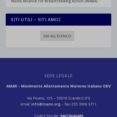
World Alliance for Breastfeeding Action (WABA)
SITI UTILI – SITI AMICI
VAI ALL’ELENCO
SEDE LEGALE
MAMI – Movimento Allattamento Materno Italiano ODV
Via Pisana, 105 – 50018 Scandicci (FI)
email:
info@mami.org
– fax: 055 3906 9711
Codice Fiscale:
94074040489