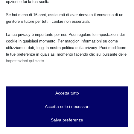
opzioni e fai la tua scelta.
11 Novembre 2010
Se hai meno di 16 anni, assicurati di aver ricevuto il consenso di un
genitore o tutore per tutti i cookie non essenziali.
La tua privacy è importante per noi. Puoi regolare le impostazioni dei
cookie in qualsiasi momento. Per maggiori informazioni su come
utilizziamo i dati, leggi la nostra politica sulla privacy. Puoi modificare
le tue preferenze in qualsiasi momento facendo clic sul pulsante delle
impostazioni qui sotto.
Nota che, se scegli di disabilitare alcuni tipi di cookie, questo potrebbe
influire sulla tua esperienza del sito e sui servizi che possiamo offrire.
Il Melograno, Centro Informazione Maternità e
Essenziali
Nascita – Bologna –
Accetta tutto
I cookie e i servizi essenziali abilitano le funzioni di base e sono
6 Agosto 2015
necessari per il corretto funzionamento del sito web. Questi cookie
Accetta solo i necessari
e servizi non richiedono il consenso dell'utente secondo il GDPR.
Mostra dettagli
Salva preferenze
Analitici
et-editor-available-post-*
I cookie di statistica raccolgono informazioni sull'utilizzo,