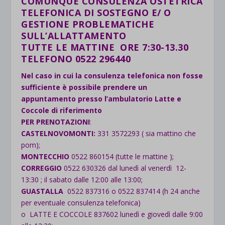
COMUNQUE
CONSULENZA
OSTETRICA
TELEFONICA
DI SOSTEGNO E/ O
GESTIONE PROBLEMATICHE
SULL’ALLATTAMENTO
TUTTE LE MATTINE ORE 7:30-13.30
TELEFONO 0522 296440
Nel caso in cui la consulenza telefonica non fosse
sufficiente è possibile prendere un
appuntamento presso l’ambulatorio Latte e
Coccole di riferimento
PER PRENOTAZIONI
:
CASTELNOVOMONTI:
331 3572293 ( sia mattino che
pom);
MONTECCHIO
0522 860154 (tutte le mattine );
CORREGGIO
0522 630326 dal lunedì al venerdì 12-
13:30 ; il sabato dalle 12:00 alle 13:00;
GUASTALLA
0522 837316 o 0522 837414 (h 24 anche
per eventuale consulenza telefonica)
o LATTE E COCCOLE 837602 lunedì e giovedì dalle 9:00