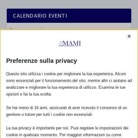
CALENDARIO EVENTI
Non ci sono eventi
×
TUTTI GLI EVENTI
Preferenze sulla privacy
FARMACI IN ALLATTAMENTO E
Questo sito utilizza i cookie per migliorare la tua esperienza. Alcuni
GRAVIDANZA
sono essenziali per il funzionamento del sito, mentre altri ci aiutano ad
analizzare e migliorare la tua esperienza di utilizzo. Esamina le tue
NUMERO VERDE GRATUITO
opzioni e fai la tua scelta.
800.883300
Se hai meno di 16 anni, assicurati di aver ricevuto il consenso di un
genitore o tutore per tutti i cookie non essenziali.
Maggiori informazioni
La tua privacy è importante per noi. Puoi regolare le impostazioni dei
cookie in qualsiasi momento. Per maggiori informazioni su come