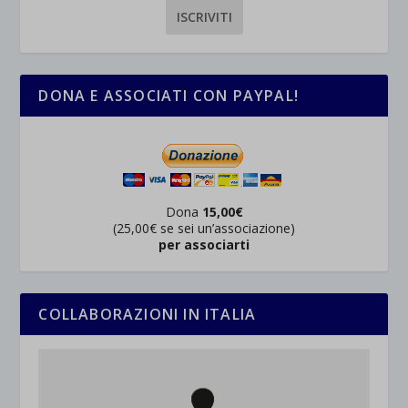
rientrano nelle altre categorie specifiche o che non sono stati
_ga_*
wp-settings-time-*
esplicitamente categorizzati.
jetpackState[message]
Mostra dettagli
DONA E ASSOCIATI CON PAYPAL!
et-saved-post*
wpc*
Dona
15,00€
(25,00€ se sei un’associazione)
per associarti
COLLABORAZIONI IN ITALIA