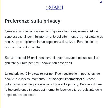
×
FARMACI IN ALLATTAMENTO E
GRAVIDANZA
NUMERO VERDE GRATUITO
Preferenze sulla privacy
800.883300
Questo sito utilizza i cookie per migliorare la tua esperienza. Alcuni
sono essenziali per il funzionamento del sito, mentre altri ci aiutano ad
Maggiori informazioni
analizzare e migliorare la tua esperienza di utilizzo. Esamina le tue
opzioni e fai la tua scelta.
RIMANI AGGIORNATO
Se hai meno di 16 anni, assicurati di aver ricevuto il consenso di un
genitore o tutore per tutti i cookie non essenziali.
La tua privacy è importante per noi. Puoi regolare le impostazioni dei
... oppure inserisci i tuoi dati:
cookie in qualsiasi momento. Per maggiori informazioni su come
Nome:
utilizziamo i dati, leggi la nostra politica sulla privacy. Puoi modificare
le tue preferenze in qualsiasi momento facendo clic sul pulsante delle
impostazioni qui sotto.
Cognome:
Nota che, se scegli di disabilitare alcuni tipi di cookie, questo potrebbe