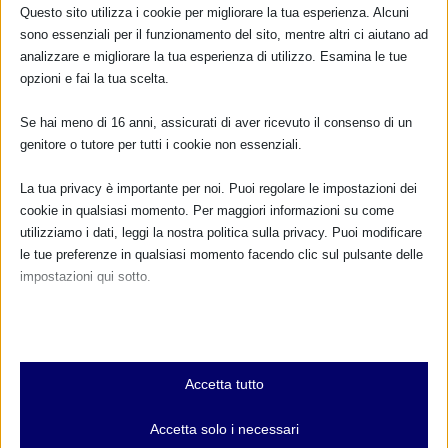
Questo sito utilizza i cookie per migliorare la tua esperienza. Alcuni
sono essenziali per il funzionamento del sito, mentre altri ci aiutano ad
analizzare e migliorare la tua esperienza di utilizzo. Esamina le tue
opzioni e fai la tua scelta.
Se hai meno di 16 anni, assicurati di aver ricevuto il consenso di un
genitore o tutore per tutti i cookie non essenziali.
La tua privacy è importante per noi. Puoi regolare le impostazioni dei
cookie in qualsiasi momento. Per maggiori informazioni su come
utilizziamo i dati, leggi la nostra politica sulla privacy. Puoi modificare
le tue preferenze in qualsiasi momento facendo clic sul pulsante delle
impostazioni qui sotto.
Nota che, se scegli di disabilitare alcuni tipi di cookie, questo potrebbe
influire sulla tua esperienza del sito e sui servizi che possiamo offrire.
Essenziali
Accetta tutto
I cookie e i servizi essenziali abilitano le funzioni di base e sono
necessari per il corretto funzionamento del sito web. Questi cookie
Accetta solo i necessari
e servizi non richiedono il consenso dell'utente secondo il GDPR.