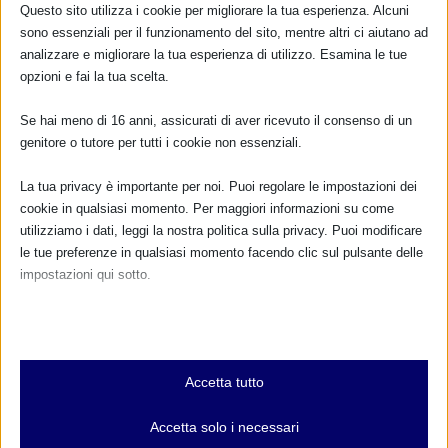
POST CORRELATI
Questo sito utilizza i cookie per migliorare la tua esperienza. Alcuni
sono essenziali per il funzionamento del sito, mentre altri ci aiutano ad
analizzare e migliorare la tua esperienza di utilizzo. Esamina le tue
opzioni e fai la tua scelta.
Se hai meno di 16 anni, assicurati di aver ricevuto il consenso di un
genitore o tutore per tutti i cookie non essenziali.
La tua privacy è importante per noi. Puoi regolare le impostazioni dei
cookie in qualsiasi momento. Per maggiori informazioni su come
utilizziamo i dati, leggi la nostra politica sulla privacy. Puoi modificare
le tue preferenze in qualsiasi momento facendo clic sul pulsante delle
impostazioni qui sotto.
Sam 2020 a Cotignola (RA) con resoconto
2 Ottobre 2020
Nota che, se scegli di disabilitare alcuni tipi di cookie, questo potrebbe
influire sulla tua esperienza del sito e sui servizi che possiamo offrire.
Essenziali
Accetta tutto
I cookie e i servizi essenziali abilitano le funzioni di base e sono
necessari per il corretto funzionamento del sito web. Questi cookie
Accetta solo i necessari
e servizi non richiedono il consenso dell'utente secondo il GDPR.