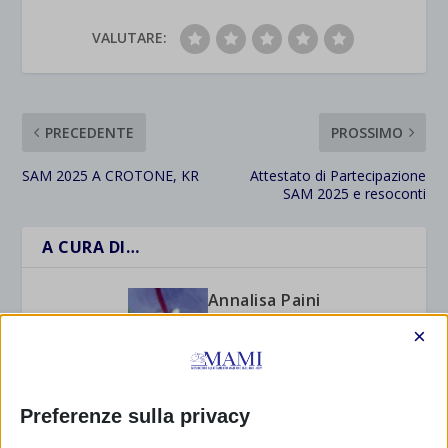
VALUTARE:
PRECEDENTE
PROSSIMO
SAM 2025 A CROTONE, KR
Attestato di Partecipazione
SAM 2025 e resoconti
A CURA DI…
Annalisa Paini
×
Preferenze sulla privacy