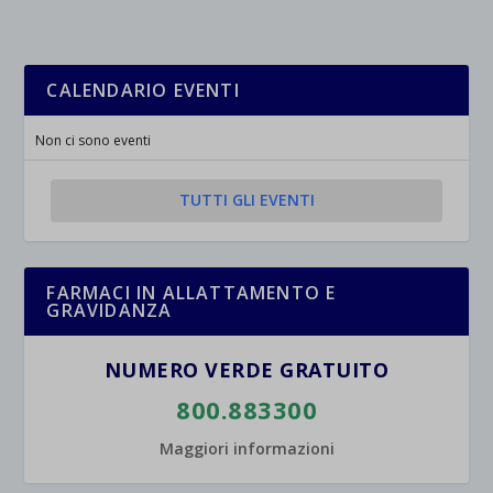
rientrano nelle altre categorie specifiche o che non sono stati
_ga_*
wp-settings-time-*
esplicitamente categorizzati.
jetpackState[message]
Mostra dettagli
CALENDARIO EVENTI
et-saved-post*
Non ci sono eventi
wpc*
TUTTI GLI EVENTI
FARMACI IN ALLATTAMENTO E
GRAVIDANZA
NUMERO VERDE GRATUITO
800.883300
Maggiori informazioni