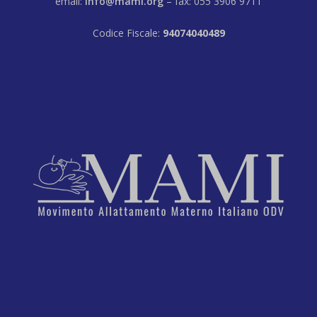
email:
info@mami.org
– fax: 055 3906 9711
Codice Fiscale:
94074040489