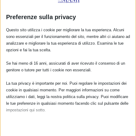
SAM 2023 a Vercelli
Preferenze sulla privacy
24 Agosto 2023
Questo sito utilizza i cookie per migliorare la tua esperienza. Alcuni
sono essenziali per il funzionamento del sito, mentre altri ci aiutano ad
analizzare e migliorare la tua esperienza di utilizzo. Esamina le tue
RISPONDI
opzioni e fai la tua scelta.
Se hai meno di 16 anni, assicurati di aver ricevuto il consenso di un
genitore o tutore per tutti i cookie non essenziali.
La tua privacy è importante per noi. Puoi regolare le impostazioni dei
cookie in qualsiasi momento. Per maggiori informazioni su come
utilizziamo i dati, leggi la nostra politica sulla privacy. Puoi modificare
le tue preferenze in qualsiasi momento facendo clic sul pulsante delle
impostazioni qui sotto.
Nota che, se scegli di disabilitare alcuni tipi di cookie, questo potrebbe
influire sulla tua esperienza del sito e sui servizi che possiamo offrire.