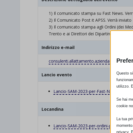
1) Il comunicato stampa su Fast News. Verrà 
2) Il Comunicato Post it APSS. Verrà inviato 
3) Il comunicato stampa agli Ordini (dei Medi
Trento e ai Direttori dei Dipartimenti Trans
Indirizzo e-mail
Prefe
consulenti.allattamento.aziendale@apss.tn.i
Questo sit
Lancio evento
funzionam
utilizzo. 
Lancio-SAM-2023-per-Fast-News.pdf
Se hai men
cookie no
Locandina
La tua pr
Lancio-SAM-2023-per-ordini-professionali
momento. 
privacy. 