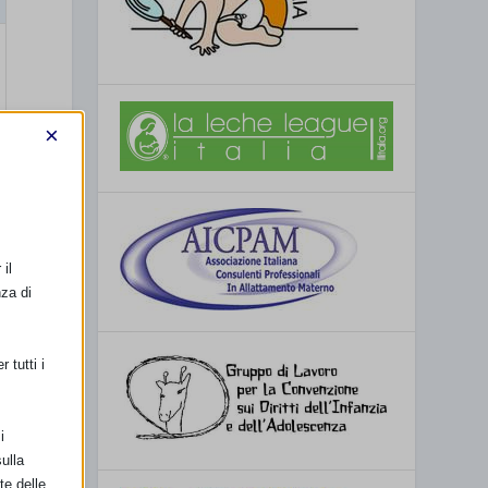
×
il
nza di
 tutti i
i
ulla
te delle