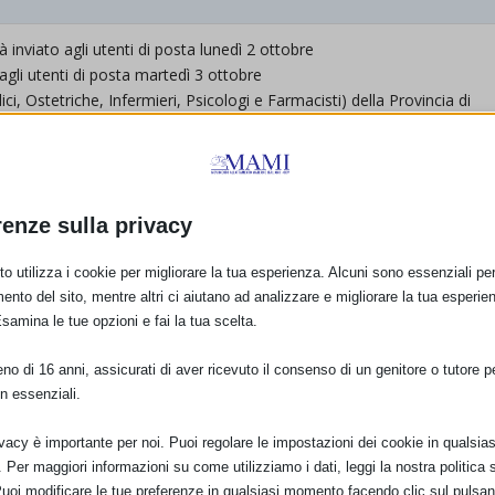
inviato agli utenti di posta lunedì 2 ottobre
agli utenti di posta martedì 3 ottobre
ci, Ostetriche, Infermieri, Psicologi e Farmacisti) della Provincia di
murali Ostetrico-Ginecologico e Pediatrico.
renze sulla privacy
t
o utilizza i cookie per migliorare la tua esperienza. Alcuni sono essenziali per 
ento del sito, mentre altri ci aiutano ad analizzare e migliorare la tua esperie
Esamina le tue opzioni e fai la tua scelta.
o di 16 anni, assicurati di aver ricevuto il consenso di un genitore o tutore per
n essenziali.
ivacy è importante per noi. Puoi regolare le impostazioni dei cookie in qualsias
.pdf
Per maggiori informazioni su come utilizziamo i dati, leggi la nostra politica s
Puoi modificare le tue preferenze in qualsiasi momento facendo clic sul pulsan