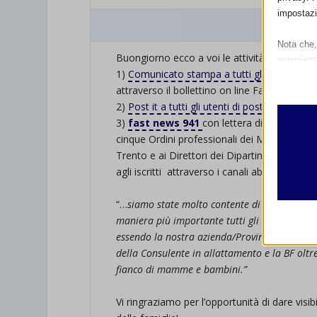
impostazi
Resoc
Nota che, 
Buongiorno ecco a voi le attività realizzate di
esperienz
1)
Comunicato stampa a tutti gli utenti di p
Essen
attraverso il bollettino on line Fast News
I cooki
2)
Post it a tutti gli utenti di posta
dell’Aziend
funzio
3)
fast news 941
con lettera di accompagn
second
cinque Ordini professionali dei Medici, Infer
Trento e ai Direttori dei Dipartimenti Transm
Analit
agli iscritti attraverso i canali abituali.
et-edito
I cooki
.
informa
“…
siamo state molto contente di poter partec
mhcook
maniera più importante tutti gli attori che a
wordpre
essendo la nostra azienda/Provincia, riconosc
Altri 
della Consulente in allattamento e la BF oltr
wordpre
_ga
Questa 
fianco di mamme e bambini.”
catego
wp-sett
_ga_*
.
Vi ringraziamo per l’opportunità di dare visi
wp-sett
jetpack